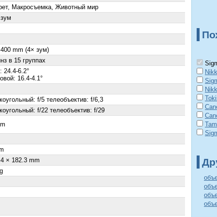
рет, Макросъемка, Животный мир
 зум
По
 400 mm (4× зум)
нз в 15 группах
Sigm
 24.4-6.2°
Nik
вой: 16.4-4.1°
Sig
Nik
Tok
оугольный: f/5 телеобъектив: f/6,3
Can
оугольный: f/22 телеобъектив: f/29
Can
cm
Tam
Sig
×
m
.4 × 182.3 mm
Др
g
объ
объ
объе
объ