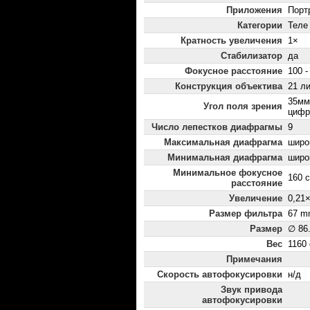
Приложения
Порт
Категории
Теле
Кратность увеличения
1×
Стабилизатор
да
Фокусное расстояние
100 -
Конструкция объектива
21 ли
35мм:
Угол поля зрения
цифро
Число лепестков диафрагмы
9
Максимальная диафрагма
широк
Минимальная диафрагма
широк
Минимальное фокусное
160 
расстояние
Увеличение
0,21
Размер фильтра
67 m
Размер
∅ 86
Вес
1160 
Примечания
Скорость автофокусировки
н/д
Звук привода
автофокусировки