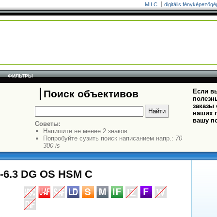
MILC
digitális fényképezõgé
ФИЛЬТРЫ
Если вы
Поиск объективов
полезн
заказы
наших п
вашу п
Советы:
Напишите не менее 2 знаков
Попробуйте сузить поиск написанием напр.:
70
300 is
5-6.3 DG OS HSM C