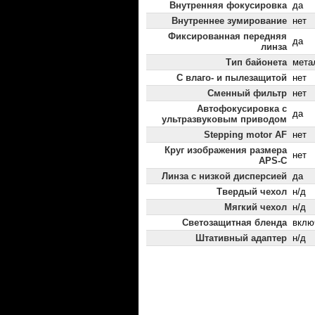
Внутренняя фокусировка
да
Внутреннее зумирование
нет
Фиксированная передняя
да
линза
Тип байонета
мета
С влаго- и пылезащитой
нет
Сменный фильтр
нет
Автофокусировка с
да
ультразвуковым приводом
Stepping motor AF
нет
Круг изображения размера
нет
APS-C
Линза с низкой дисперсией
да
Твердый чехол
н/д
Мягкий чехол
н/д
Светозащитная бленда
вклю
Штативный адаптер
н/д