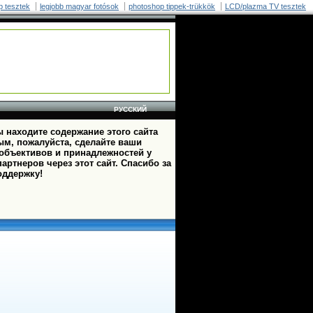
p tesztek
legjobb magyar fotósok
photoshop tippek-trükkök
LCD/plazma TV tesztek
РУССКИЙ
 находите содержание этого сайта
ым, пожалуйста, сделайте ваши
 объективов и принадлежностей у
артнеров через этот сайт. Спасибо за
оддержку!