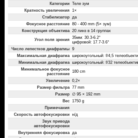
Категории
Теле зум
Кратность увеличения
1×
Стабилизатор
да
Фокусное расстояние
80 - 400 mm (5× зум)
Конструкция объектива
20 линз в 14 группах
35мм: 30.3-6.2°
Угол поля зрения
цифровой: 17.7-3.6°
Число лепестков диафрагмы
9
Максимальная диафрагма
широкоугольный: f/4,5 телеобъектив
Минимальная диафрагма
широкоугольный: f/32 телеобъектив
Минимальное фокусное
180 cm
расстояние
Увеличение
0,2×
Размер фильтра
77 mm
Размер
∅ 95 × 192 mm
Вес
1750 g
Примечания
Скорость автофокусировки
н/д
Звук привода
автофокусировки
Внутренняя фокусировка
да