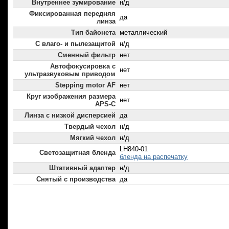
Внутреннее зумирование
н/д
Фиксированная передняя
да
линза
Тип байонета
металлический
С влаго- и пылезащитой
н/д
Сменный фильтр
нет
Автофокусировка с
нет
ультразвуковым приводом
Stepping motor AF
нет
Круг изображения размера
нет
APS-C
Линза с низкой дисперсией
да
Твердый чехол
н/д
Мягкий чехол
н/д
LH840-01
Светозащитная бленда
бленда на распечатку
Штативный адаптер
н/д
Снятый с производства
да