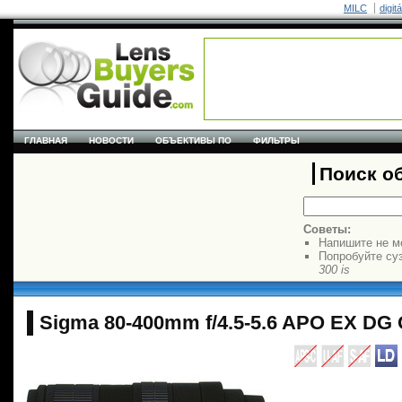
MILC
digit
ГЛАВНАЯ
НОВОСТИ
ОБЪЕКТИВЫ ПО
ФИЛЬТРЫ
Поиск о
Советы:
Напишите не м
Попробуйте су
300 is
Sigma 80-400mm f/4.5-5.6 APO EX DG