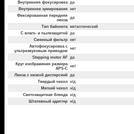
Внутренняя фокусировка
да
Внутреннее зумирование
нет
Фиксированная передняя
да
линза
Тип байонета
металлический
С влаго- и пылезащитой
да
Сменный фильтр
нет
Автофокусировка с
нет
ультразвуковым приводом
Stepping motor AF
да
Круг изображения размера
нет
APS-C
Линза с низкой дисперсией
да
Твердый чехол
н/д
Мягкий чехол
н/д
Светозащитная бленда
н/д
Штативный адаптер
н/д