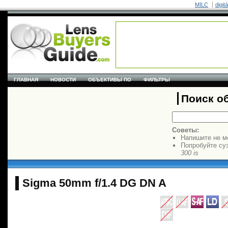
MILC
digit
ГЛАВНАЯ
НОВОСТИ
ОБЪЕКТИВЫ ПО
ФИЛЬТРЫ
Поиск о
Советы:
Напишите не м
Попробуйте су
300 is
Sigma 50mm f/1.4 DG DN A