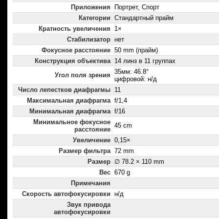
Приложения
Портрет, Спорт
Категории
Стандартный прайм
Кратность увеличения
1×
Стабилизатор
нет
Фокусное расстояние
50 mm (прайм)
Конструкция объектива
14 линз в 11 группах
35мм: 46.8°
Угол поля зрения
цифровой: н/д
Число лепестков диафрагмы
11
Максимальная диафрагма
f/1,4
Минимальная диафрагма
f/16
Минимальное фокусное
45 cm
расстояние
Увеличение
0,15×
Размер фильтра
72 mm
Размер
∅ 78.2 × 110 mm
Вес
670 g
Примечания
Скорость автофокусировки
н/д
Звук привода
автофокусировки