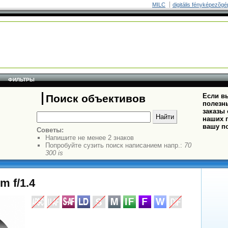
MILC
digitális fényképezõgé
ФИЛЬТРЫ
Если вы
Поиск объективов
полезн
заказы
наших п
вашу п
Советы:
Напишите не менее 2 знаков
Попробуйте сузить поиск написанием напр.:
70
300 is
m f/1.4