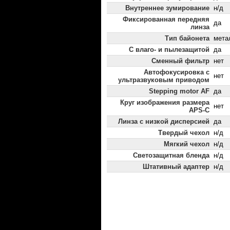
Внутреннее зумирование
н/д
Фиксированная передняя
да
линза
Тип байонета
мета
С влаго- и пылезащитой
да
Сменный фильтр
нет
Автофокусировка с
нет
ультразвуковым приводом
Stepping motor AF
да
Круг изображения размера
нет
APS-C
Линза с низкой дисперсией
да
Твердый чехол
н/д
Мягкий чехол
н/д
Светозащитная бленда
н/д
Штативный адаптер
н/д