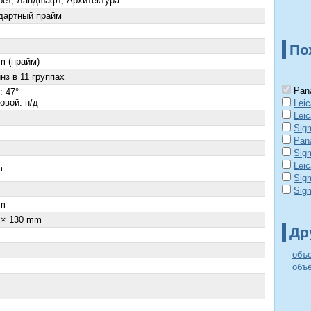
рет, Ландшафт, Архитектура
дартный прайм
По
m (прайм)
нз в 11 группах
Pana
: 47°
овой: н/д
Lei
Lei
Sig
Pan
Sig
Lei
m
Sig
×
Sig
m
 × 130 mm
Др
объ
объе