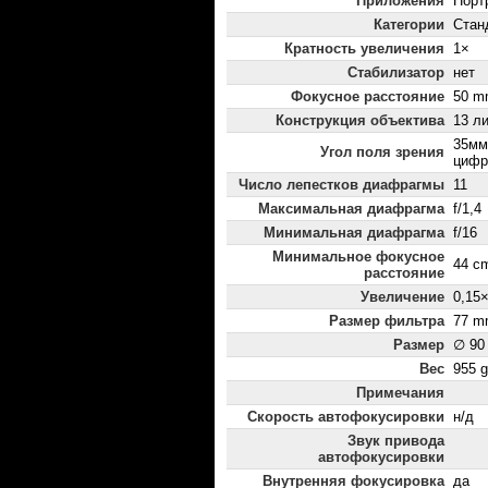
Приложения
Порт
Категории
Стан
Кратность увеличения
1×
Стабилизатор
нет
Фокусное расстояние
50 m
Конструкция объектива
13 ли
35мм
Угол поля зрения
цифр
Число лепестков диафрагмы
11
Максимальная диафрагма
f/1,4
Минимальная диафрагма
f/16
Минимальное фокусное
44 c
расстояние
Увеличение
0,15
Размер фильтра
77 m
Размер
∅ 90
Вес
955 g
Примечания
Скорость автофокусировки
н/д
Звук привода
автофокусировки
Внутренняя фокусировка
да