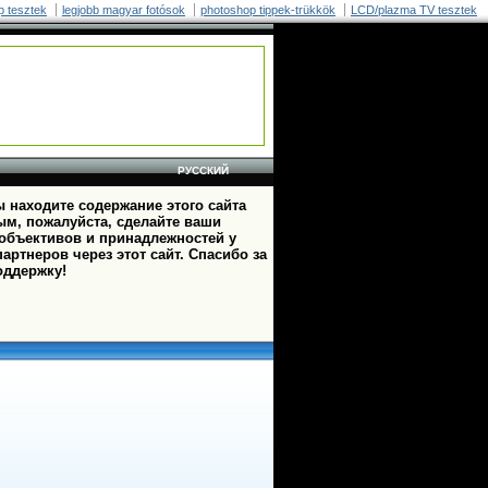
p tesztek
legjobb magyar fotósok
photoshop tippek-trükkök
LCD/plazma TV tesztek
РУССКИЙ
 находите содержание этого сайта
ым, пожалуйста, сделайте ваши
 объективов и принадлежностей у
артнеров через этот сайт. Спасибо за
оддержку!