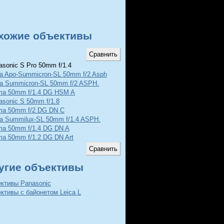
хожие объективы
sonic S Pro 50mm f/1.4
ca Apo-Summicron-SL 50mm f/2 Asph
ca Summicron-SL 50mm f/2 ASPH.
ma 50mm f/1.4 DG HSM A
asonic S 50mm f/1.8
ma 50mm f/2 DG DN C
ca Summilux-SL 50mm f/1.4 ASPH.
ma 50mm f/1.4 DG DN A
ma 50mm f/1.2 DG DN Art
угие объективы
ективы Panasonic
ктивы с байонетом Leica L