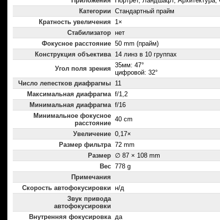
Приложения
Портрет, Ландшафт, Архитектура
Категории
Стандартный прайм
Кратность увеличения
1×
Стабилизатор
нет
Фокусное расстояние
50 mm (прайм)
Конструкция объектива
14 линз в 10 группах
35мм: 47°
Угол поля зрения
цифровой: 32°
Число лепестков диафрагмы
11
Максимальная диафрагма
f/1,2
Минимальная диафрагма
f/16
Минимальное фокусное
40 cm
расстояние
Увеличение
0,17×
Размер фильтра
72 mm
Размер
∅ 87 × 108 mm
Вес
778 g
Примечания
Скорость автофокусировки
н/д
Звук привода
автофокусировки
Внутренняя фокусировка
да