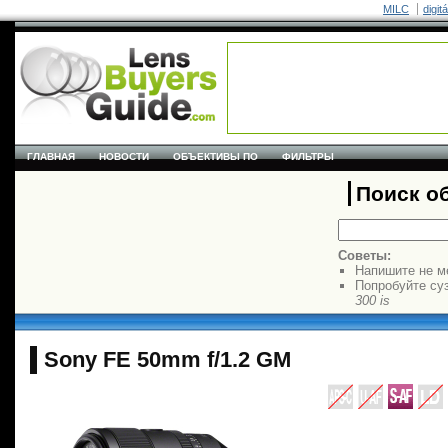
MILC
digit
ГЛАВНАЯ
НОВОСТИ
ОБЪЕКТИВЫ ПО
ФИЛЬТРЫ
Поиск о
Советы:
Напишите не м
Попробуйте су
300 is
Sony FE 50mm f/1.2 GM