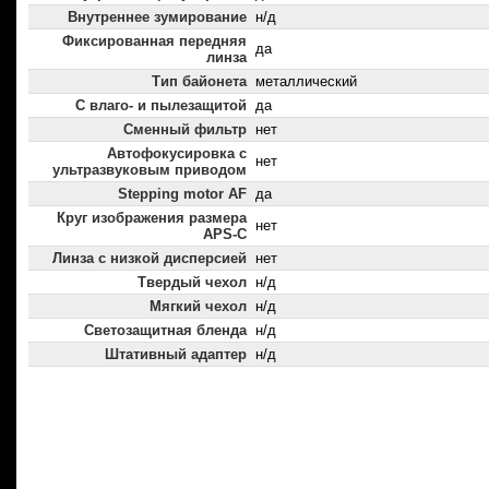
Внутреннее зумирование
н/д
Фиксированная передняя
да
линза
Тип байонета
металлический
С влаго- и пылезащитой
да
Сменный фильтр
нет
Автофокусировка с
нет
ультразвуковым приводом
Stepping motor AF
да
Круг изображения размера
нет
APS-C
Линза с низкой дисперсией
нет
Твердый чехол
н/д
Мягкий чехол
н/д
Светозащитная бленда
н/д
Штативный адаптер
н/д