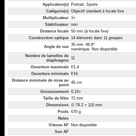
Application(s)
Portrait, Sports
Catégorie(s)
Objectif standard à focale fixe
Multiplicateur
1×
Stabilisateur
non
Distance focale
50 mm (à focale fixe)
Construction optique
14 éléments dans 11 groupes
35 mm: 46.8°
Angle de vue
numérique: Non disponible
Nombre de lamelles de
11
diaphragme
Ouverture maximale
f/1,4
Ouverture minimale
f/16
Distance minimale de mise au
45 cm
point
Grossissement
0,15×
Taille de filtre
72 mm
Dimensions
∅ 78.2 × 110 mm
Poids
670 g
Notes
Vitesse AF
Non disponible
Son AF