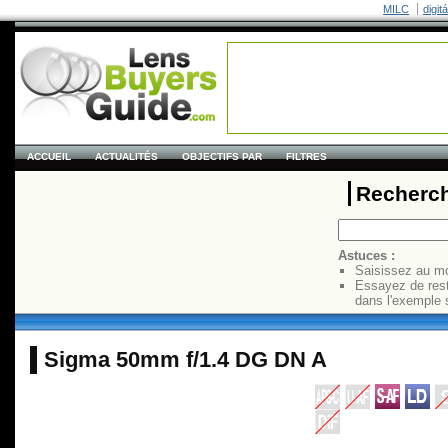
MILC
digit
ACCUEIL
ACTUALITÉS
OBJECTIFS PAR
FILTRES
Recherch
Astuces :
Saisissez au mo
Essayez de res
dans l'exemple 
Sigma 50mm f/1.4 DG DN A