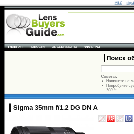
MILC
digit
ГЛАВНАЯ
НОВОСТИ
ОБЪЕКТИВЫ ПО
ФИЛЬТРЫ
Поиск о
Советы:
Напишите не м
Попробуйте су
300 is
Sigma 35mm f/1.2 DG DN A