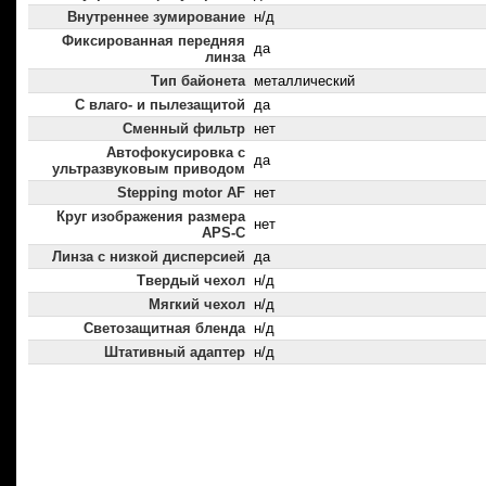
Внутреннее зумирование
н/д
Фиксированная передняя
да
линза
Тип байонета
металлический
С влаго- и пылезащитой
да
Сменный фильтр
нет
Автофокусировка с
да
ультразвуковым приводом
Stepping motor AF
нет
Круг изображения размера
нет
APS-C
Линза с низкой дисперсией
да
Твердый чехол
н/д
Мягкий чехол
н/д
Светозащитная бленда
н/д
Штативный адаптер
н/д