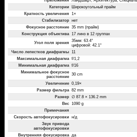
Приложения
Ландшафт, Архитектура, Специал
Категории
Широкоугольный прайм
Кратность увеличения
1×
Стабилизатор
нет
Фокусное расстояние
35 mm (прайм)
Конструкция объектива
17 линз в 12 группах
35мм: 63.4°
Угол поля зрения
цифровой: 42.1°
Число лепестков диафрагмы
11
Максимальная диафрагма
f/1,2
Минимальная диафрагма
f/16
Минимальное фокусное
30 cm
расстояние
Увеличение
0,19×
Размер фильтра
82 mm
Размер
∅ 87.8 × 136.2 mm
Вес
1090 g
Примечания
Скорость автофокусировки
н/д
Звук привода
автофокусировки
Внутренняя фокусировка
да