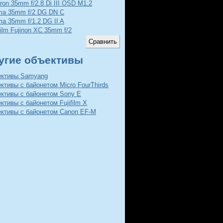
ron 35mm f/2.8 Di III OSD M1:2
ma 35mm f/2 DG DN C
ma 35mm f/1.2 DG II A
film Fujinon XC 35mm f/2
угие объективы
ективы Samyang
ктивы с байонетом Micro FourThirds
ективы с байонетом Sony E
ктивы с байонетом Fujifilm X
ективы с байонетом Canon EF-M