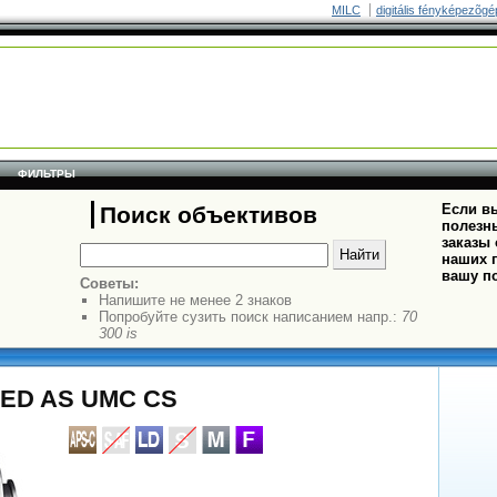
MILC
digitális fényképezõgé
ФИЛЬТРЫ
Если вы
Поиск объективов
полезн
заказы
наших п
вашу п
Советы:
Напишите не менее 2 знаков
Попробуйте сузить поиск написанием напр.:
70
300 is
 ED AS UMC CS