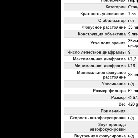
Приложения
Порт
Категории
Стан
Кратность увеличения
1.5×
Стабилизатор
нет
Фокусное расстояние
35 m
Конструкция объектива
9 лин
35мм
Угол поля зрения
цифр
Число лепестков диафрагмы
9
Максимальная диафрагма
f/1,2
Минимальная диафрагма
f/16
Минимальное фокусное
38 c
расстояние
Увеличение
н/д
Размер фильтра
62 m
Размер
∅ 67
Вес
420 g
Примечания
Скорость автофокусировки
н/д
Звук привода
автофокусировки
Внутренняя фокусировка
н/д