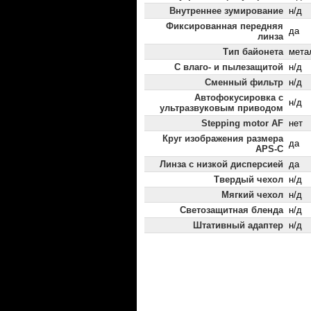
Внутреннее зумирование
н/д
Фиксированная передняя
да
линза
Тип байонета
мета
С влаго- и пылезащитой
н/д
Сменный фильтр
н/д
Автофокусировка с
н/д
ультразвуковым приводом
Stepping motor AF
нет
Круг изображения размера
да
APS-C
Линза с низкой дисперсией
да
Твердый чехол
н/д
Мягкий чехол
н/д
Светозащитная бленда
н/д
Штативный адаптер
н/д