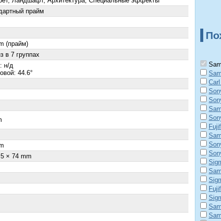
рет, Ландшафт, Архитектура, Специальные эффекты
дартный прайм
По
m (прайм)
з в 7 группах
Sam
: н/д
овой: 44.6°
Sam
Car
Son
Son
Sam
Son
m
Fuji
Sam
Son
m
Son
.5 × 74 mm
Sig
Sam
Sig
Fuji
Sig
Sam
Sam