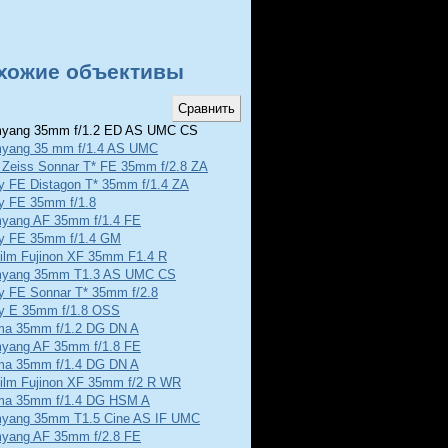
хожие объективы
yang 35mm f/1.2 ED AS UMC CS
yang 35 mm f/1.4 AS UMC
l Zeiss Sonnar T* FE 35mm f/2.8 ZA
y FE Distagon T* 35mm f/1.4 ZA
y FE 35mm f/1.8
yang AF 35mm f/1.4 FE
y FE 35mm f/1.4 GM
film Fujinon XF 35mm F1.4 R
yang 35mm T1.3 AS UMC CS
y FE Sonnar T* 35mm f/2.8
y E 35mm f/1.8 OSS
ma 35mm f/1.2 DG DN A
yang AF 35mm f/1.8 FE
ma 35mm f/1.4 DG DN A
film Fujinon XF 35mm f/2 R WR
ma 35mm f/1.4 DG HSM A
yang 35mm T1.5 Cine AS IF UMC
yang AF 35mm f/2.8 FE