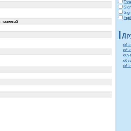
Tam
Sig
Sig
Fuji
ллический
Др
объ
объе
объ
объе
объ