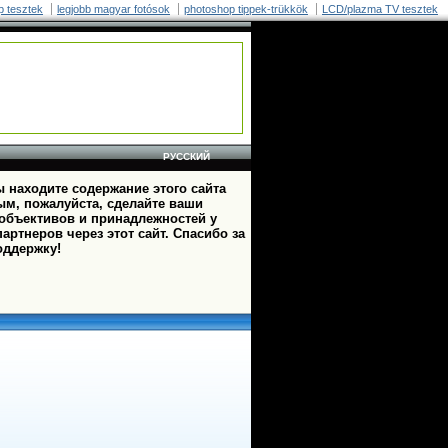
p tesztek
legjobb magyar fotósok
photoshop tippek-trükkök
LCD/plazma TV tesztek
РУССКИЙ
 находите содержание этого сайта
ым, пожалуйста, сделайте ваши
 объективов и принадлежностей у
артнеров через этот сайт. Спасибо за
оддержку!