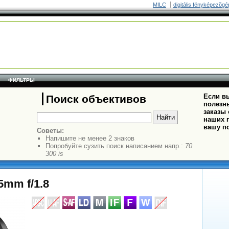
MILC
digitális fényképezõgé
ФИЛЬТРЫ
Если вы
Поиск объективов
полезн
заказы
наших п
вашу п
Советы:
Напишите не менее 2 знаков
Попробуйте сузить поиск написанием напр.:
70
300 is
5mm f/1.8