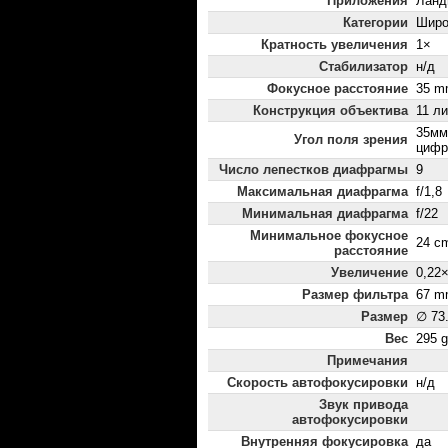
Приложения
Ланд
Категории
Широ
Кратность увеличения
1×
Стабилизатор
н/д
Фокусное расстояние
35 m
Конструкция объектива
11 ли
35мм
Угол поля зрения
цифр
Число лепестков диафрагмы
9
Максимальная диафрагма
f/1,8
Минимальная диафрагма
f/22
Минимальное фокусное
24 c
расстояние
Увеличение
0,22
Размер фильтра
67 m
Размер
∅ 73
Вес
295 g
Примечания
Скорость автофокусировки
н/д
Звук привода
автофокусировки
Внутренняя фокусировка
да