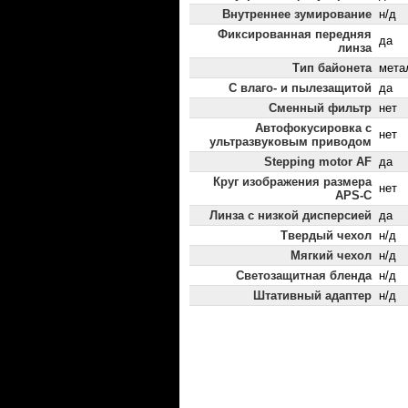
Внутреннее зумирование
н/д
Фиксированная передняя
да
линза
Тип байонета
мета
С влаго- и пылезащитой
да
Сменный фильтр
нет
Автофокусировка с
нет
ультразвуковым приводом
Stepping motor AF
да
Круг изображения размера
нет
APS-C
Линза с низкой дисперсией
да
Твердый чехол
н/д
Мягкий чехол
н/д
Светозащитная бленда
н/д
Штативный адаптер
н/д