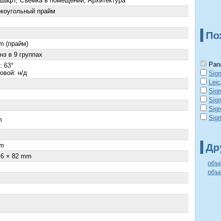
шафт, Съемка в помещении, Архитектура
коугольный прайм
По
m (прайм)
нз в 9 группах
Pana
: 63°
овой: н/д
Sig
Lei
Sig
Sig
Sig
Sig
m
×
m
Др
.6 × 82 mm
объ
объе