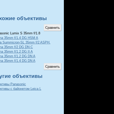
хожие объективы
sonic Lumix S 35mm f/1.8
ma 35mm f/1.4 DG HSM A
ca Summicron-SL 35mm f/2 ASPH.
ma 35mm f/2 DG DN C
ma 35mm f/1.2 DG II A
ma 35mm f/1.2 DG DN A
ma 35mm f/1.4 DG DN A
угие объективы
ективы Panasonic
ктивы с байонетом Leica L