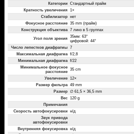
Категории
Стандартный прайм
Кратность увеличения
1×
Стабилизатор
нет
Фокусное расстояние
35 mm (прайм)
Конструкция объектива
7 линз в 5 группах
35мм: 63°
Угол поля зрения
цифровой: 44°
Число лепестков диафрагмы
7
Максимальная диафрагма
f/2,8
Минимальная диафрагма
f/22
Минимальное фокусное
35 cm
расстояние
Увеличение
12×
Размер фильтра
49 mm
Размер
∅ 61,5 × 36,5 mm
Вес
120 g
Примечания
Скорость автофокусировки
н/д
Звук привода
автофокусировки
Внутренняя фокусировка
н/д