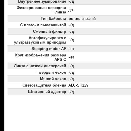
Внутреннее зумирование
н/д
Фиксированная передняя
да
линза
Тип байонета
металлический
С влаго- и пылезащитой
н/д
Сменный фильтр
н/д
Автофокусировка с
н/д
ультразвуковым приводом
Stepping motor AF
нет
Круг изображения размера
нет
APS-C
Линза с низкой дисперсией
н/д
Твердый чехол
н/д
Мягкий чехол
н/д
Светозащитная бленда
ALC-SH129
Штативный адаптер
н/д