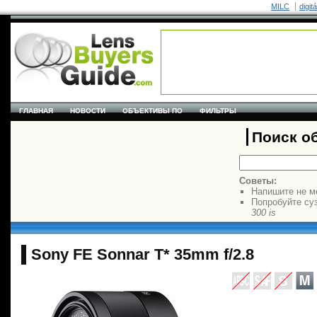
MILC
digit
ГЛАВНАЯ
НОВОСТИ
ОБЪЕКТИВЫ ПО
ФИЛЬТРЫ
Поиск о
Советы:
Напишите не м
Попробуйте су
300 is
Sony FE Sonnar T* 35mm f/2.8