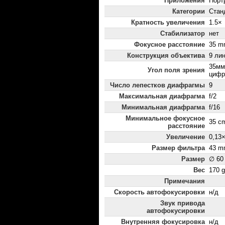
Приложения
Порт
Категории
Стан
Кратность увеличения
1.5×
Стабилизатор
нет
Фокусное расстояние
35 m
Конструкция объектива
9 лин
35мм
Угол поля зрения
цифр
Число лепестков диафрагмы
9
Максимальная диафрагма
f/2
Минимальная диафрагма
f/16
Минимальное фокусное
35 c
расстояние
Увеличение
0,13
Размер фильтра
43 m
Размер
∅ 60
Вес
170 g
Примечания
Скорость автофокусировки
н/д
Звук привода
автофокусировки
Внутренняя фокусировка
н/д