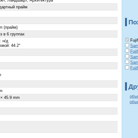
рет, Ландшафт, Архитектура
дартный прайм
По
m (прайм)
з в 6 группах
Fuji
: н/д
овой: 44.2°
Sam
Fuji
Sam
Sam
Fuji
m
×
Др
m
объе
 × 45.9 mm
объе