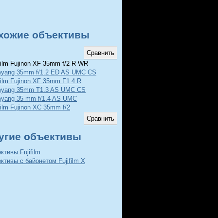
хожие объективы
film Fujinon XF 35mm f/2 R WR
yang 35mm f/1.2 ED AS UMC CS
film Fujinon XF 35mm F1.4 R
yang 35mm T1.3 AS UMC CS
yang 35 mm f/1.4 AS UMC
film Fujinon XC 35mm f/2
угие объективы
ктивы Fujifilm
ктивы с байонетом Fujifilm X