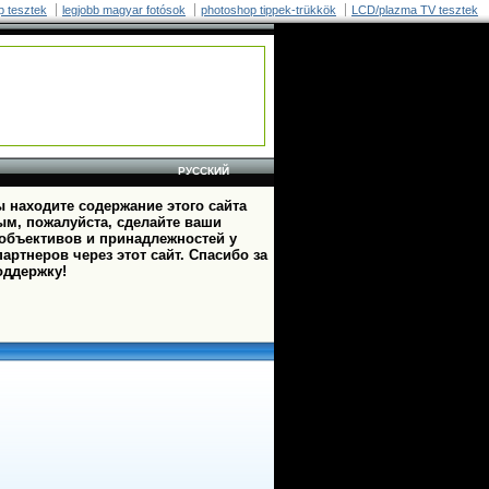
p tesztek
legjobb magyar fotósok
photoshop tippek-trükkök
LCD/plazma TV tesztek
РУССКИЙ
 находите содержание этого сайта
ым, пожалуйста, сделайте ваши
 объективов и принадлежностей у
артнеров через этот сайт. Спасибо за
оддержку!