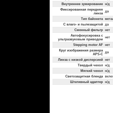
Внутреннее зумирование
н/д
Фиксированная передняя
да
линза
Тип байонета
мета
С влаго- и пылезащитой
да
Сменный фильтр
нет
Автофокусировка с
нет
ультразвуковым приводом
Stepping motor AF
нет
Круг изображения размера
да
APS-C
Линза с низкой дисперсией
нет
Твердый чехол
н/д
Мягкий чехол
н/д
Светозащитная бленда
вклю
Штативный адаптер
н/д