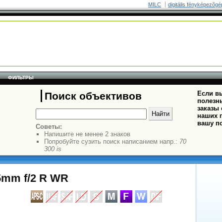
MILC
digitális fényképezõgé
ФИЛЬТРЫ
Если вы
Поиск объективов
полезн
заказы
наших п
вашу п
Советы:
Напишите не менее 2 знаков
Попробуйте сузить поиск написанием напр.:
70
300 is
35mm f/2 R WR