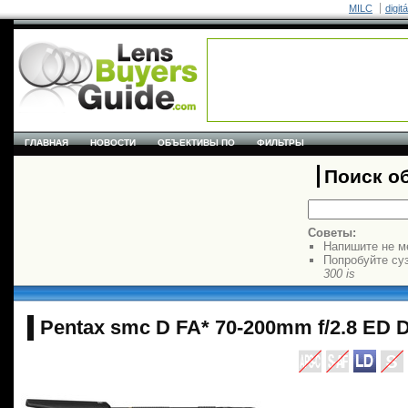
MILC
digit
ГЛАВНАЯ
НОВОСТИ
ОБЪЕКТИВЫ ПО
ФИЛЬТРЫ
Поиск о
Советы:
Напишите не м
Попробуйте су
300 is
Pentax smc D FA* 70-200mm f/2.8 ED