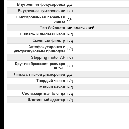
Внутренняя фокусировка
да
Внутреннее зумирование
нет
Фиксированная передняя
да
линза
Тип байонета
металлический
С влаго- и пылезащитой
н/д
Сменный фильтр
н/д
Автофокусировка с
н/д
ультразвуковым приводом
Stepping motor AF
нет
Круг изображения размера
нет
APS-C
Линза с низкой дисперсией
да
Твердый чехол
н/д
Мягкий чехол
н/д
Светозащитная бленда
н/д
Штативный адаптер
н/д