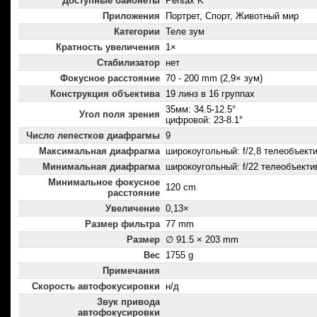
Доступные байонеты
Pentax K
Приложения
Портрет, Спорт, Животный мир
Категории
Теле зум
Кратность увеличения
1×
Стабилизатор
нет
Фокусное расстояние
70 - 200 mm (2,9× зум)
Конструкция объектива
19 линз в 16 группах
35мм: 34.5-12.5°
Угол поля зрения
цифровой: 23-8.1°
Число лепестков диафрагмы
9
Максимальная диафрагма
широкоугольный: f/2,8 телеобъектив
Минимальная диафрагма
широкоугольный: f/22 телеобъектив
Минимальное фокусное
120 cm
расстояние
Увеличение
0,13×
Размер фильтра
77 mm
Размер
∅ 91.5 × 203 mm
Вес
1755 g
Примечания
Скорость автофокусировки
н/д
Звук привода
автофокусировки