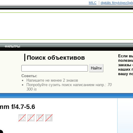
MILC
digitális fényképezõgé
ФИЛЬТРЫ
Если вы
Поиск объективов
полезн
заказы
наших п
вашу п
Советы:
Напишите не менее 2 знаков
Попробуйте сузить поиск написанием напр.:
70
300 is
m f/4.7-5.6