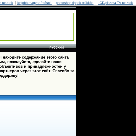
p tesztek
legjobb magyar fotósok
photoshop tippek-trükkök
LCD/plazma TV tesztek
РУССКИЙ
 находите содержание этого сайта
ым, пожалуйста, сделайте ваши
 объективов и принадлежностей у
артнеров через этот сайт. Спасибо за
оддержку!