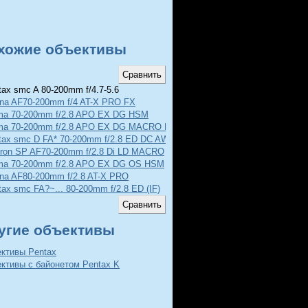
хожие объективы
ax smc A 80-200mm f/4.7-5.6
ina AF70-200mm f/4 AT-X PRO FX
ma 70-200mm f/2.8 APO EX DG HSM
ma 70-200mm f/2.8 APO EX DG MACRO HSM II
tax smc D FA* 70-200mm f/2.8 ED DC AW
ron SP AF70-200mm f/2.8 Di LD MACRO
ma 70-200mm f/2.8 APO EX DG OS HSM
ina AF80-200mm f/2.8 AT-X PRO
tax smc FA?~... 80-200mm f/2.8 ED (IF)
угие объективы
ективы Pentax
ктивы с байонетом Pentax K