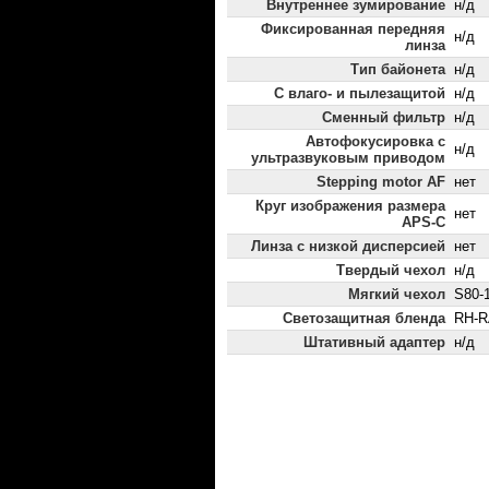
Внутреннее зумирование
н/д
Фиксированная передняя
н/д
линза
Тип байонета
н/д
С влаго- и пылезащитой
н/д
Сменный фильтр
н/д
Автофокусировка с
н/д
ультразвуковым приводом
Stepping motor AF
нет
Круг изображения размера
нет
APS-C
Линза с низкой дисперсией
нет
Твердый чехол
н/д
Мягкий чехол
S80-
Светозащитная бленда
RH-R
Штативный адаптер
н/д