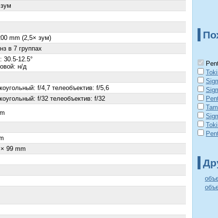
 зум
По
200 mm (2,5× зум)
нз в 7 группах
 30.5-12.5°
Pent
овой: н/д
Tok
Sig
оугольный: f/4,7 телеобъектив: f/5,6
Sig
оугольный: f/32 телеобъектив: f/32
Pen
Tam
cm
Sig
Tok
×
Pen
m
 × 99 mm
Др
объ
объе