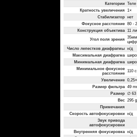
Категории
Теле
Кратность увеличения
1×
Стабилизатор
нет
Фокусное расстояние
80 - 
Конструкция объектива
11 ли
35мм:
Угол поля зрения
цифр
Число лепестков диафрагмы
н/д
Максимальная диафрагма
широк
Минимальная диафрагма
широк
Минимальное фокусное
110 
расстояние
Увеличение
0,25
Размер фильтра
49 m
Размер
∅ 63
Вес
295 g
Примечания
Скорость автофокусировки
н/д
Звук привода
автофокусировки
Внутренняя фокусировка
н/д