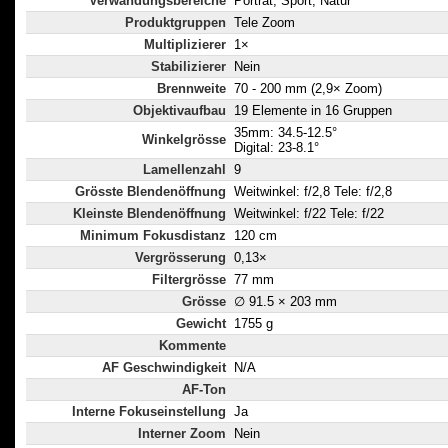
Verwändungsbereiche
Porträt, Sport, Natur
Produktgruppen
Tele Zoom
Multiplizierer
1×
Stabilizierer
Nein
Brennweite
70 - 200 mm (2,9× Zoom)
Objektivaufbau
19 Elemente in 16 Gruppen
35mm: 34.5-12.5°
Winkelgrösse
Digital: 23-8.1°
Lamellenzahl
9
Grösste Blendenöffnung
Weitwinkel: f/2,8 Tele: f/2,8
Kleinste Blendenöffnung
Weitwinkel: f/22 Tele: f/22
Minimum Fokusdistanz
120 cm
Vergrösserung
0,13×
Filtergrösse
77 mm
Grösse
∅ 91.5 × 203 mm
Gewicht
1755 g
Kommente
AF Geschwindigkeit
N/A
AF-Ton
Interne Fokuseinstellung
Ja
Interner Zoom
Nein