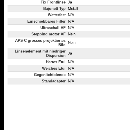
Fix Frontlinse
Ja
Bajonett Typ
Metall
Wetterfest
N/A
Einschiebbares Filter
N/A
Ultraschall AF
N/A
Stepping motor AF
Nein
APS-C grosses projektiertes
Nein
Bild
Linsenelement mit niedriger
Ja
Dispersion
Hartes Etui
N/A
Weiches Etui
N/A
Gegenlichtblende
N/A
Standadapter
N/A