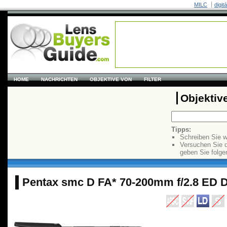
MILC
digit
HOME
NACHRICHTEN
OBJEKTIVE VON
FILTER
Objektiv
Tipps:
Schreiben Sie w
Versuchen Sie 
geben Sie folge
Pentax smc D FA* 70-200mm f/2.8 ED