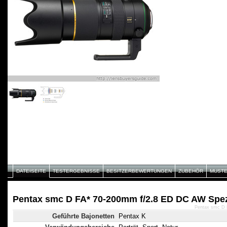
DATEISEITE
TESTERGEBNISSE
BESITZERBEWERTUNGEN
ZUBEHÖR
MUST
Pentax smc D FA* 70-200mm f/2.8 ED DC AW Spez
Pentax smc D 
Geführte Bajonetten
Pentax K