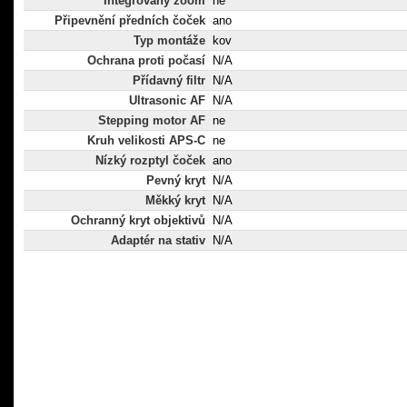
Integrovaný zoom
ne
Připevnění předních čoček
ano
Typ montáže
kov
Ochrana proti počasí
N/A
Přídavný filtr
N/A
Ultrasonic AF
N/A
Stepping motor AF
ne
Kruh velikosti APS-C
ne
Nízký rozptyl čoček
ano
Pevný kryt
N/A
Měkký kryt
N/A
Ochranný kryt objektivů
N/A
Adaptér na stativ
N/A