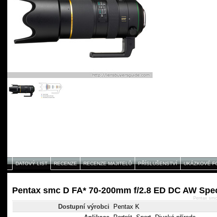
DATOVÝ LIST
RECENZE
RECENZE MAJITELŮ
PŘÍSLUŠENSTVÍ
UKÁZKOVÉ F
Pentax smc D FA* 70-200mm f/2.8 ED DC AW Spec
Pentax smc
Dostupní výrobci
Pentax K