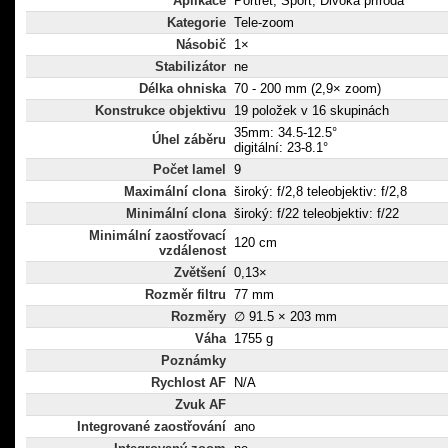
Aplikace
Portrét, Sport, Divoká příroda
Kategorie
Tele-zoom
Násobič
1×
Stabilizátor
ne
Délka ohniska
70 - 200 mm (2,9× zoom)
Konstrukce objektivu
19 položek v 16 skupinách
35mm: 34.5-12.5°
Úhel záběru
digitální: 23-8.1°
Počet lamel
9
Maximální clona
široký: f/2,8 teleobjektiv: f/2,8
Minimální clona
široký: f/22 teleobjektiv: f/22
Minimální zaostřovací
120 cm
vzdálenost
Zvětšení
0,13×
Rozměr filtru
77 mm
Rozměry
∅ 91.5 × 203 mm
Váha
1755 g
Poznámky
Rychlost AF
N/A
Zvuk AF
Integrované zaostřování
ano