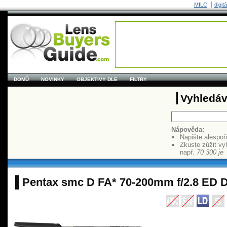
MILC
digit
DOMŮ
NOVINKY
OBJEKTIVY DLE
FILTRY
Vyhledáv
Nápověda:
Napište alespo
Zkuste zúžit vy
např.
70 300 je
Pentax smc D FA* 70-200mm f/2.8 ED