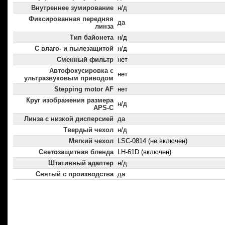
Внутреннее зумирование
н/д
Фиксированная передняя
да
линза
Тип байонета
н/д
С влаго- и пылезащитой
н/д
Сменный фильтр
нет
Автофокусировка с
нет
ультразвуковым приводом
Stepping motor AF
нет
Круг изображения размера
н/д
APS-C
Линза с низкой дисперсией
да
Твердый чехол
н/д
Мягкий чехол
LSC-0814 (не включен)
Светозащитная бленда
LH-61D (включен)
Штативный адаптер
н/д
Снятый с производства
да