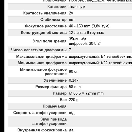
Приложения
Портрет, Ландшафт, Животный ми
Категории
Теле зум
Кратность увеличения
2×
Стабилизатор
нет
Фокусное расстояние
40 - 150 mm (3,8× зум)
Конструкция объектива
12 линз в 9 группах
35мм: н/д
Угол поля зрения
цифровой: 30-8.2°
Число лепестков диафрагмы
7
Максимальная диафрагма
широкоугольный: f/4 телеобъектив: 
Минимальная диафрагма
широкоугольный: f/22 телеобъектив
Минимальное фокусное
90 cm
расстояние
Увеличение
0,14×
Размер фильтра
58 mm
Размер
∅ 65.5 × 72mm mm
Вес
220 g
Примечания
Скорость автофокусировки
н/д
Звук привода
автофокусировки
Внутренняя фокусировка
да