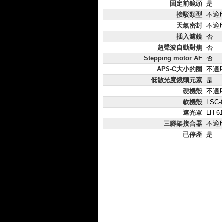
固定前鏡頭
是
接駁類型
不適
天氣密封
不適
插入濾鏡
否
超聲波自動對焦
否
Stepping motor AF
否
APS-C大小的圈
不適
低散光度鏡頭元素
是
硬機殼
不適
軟機殼
LSC-
遮光罩
LH-6
三腳架接合器
不適
已停產
是