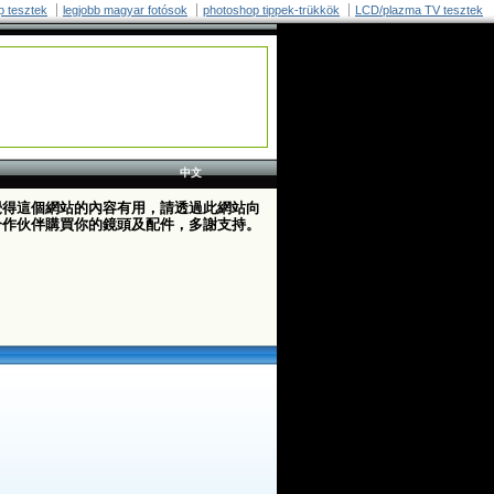
p tesztek
legjobb magyar fotósok
photoshop tippek-trükkök
LCD/plazma TV tesztek
中文
覺得這個網站的內容有用，請透過此網站向
合作伙伴購買你的鏡頭及配件，多謝支持。