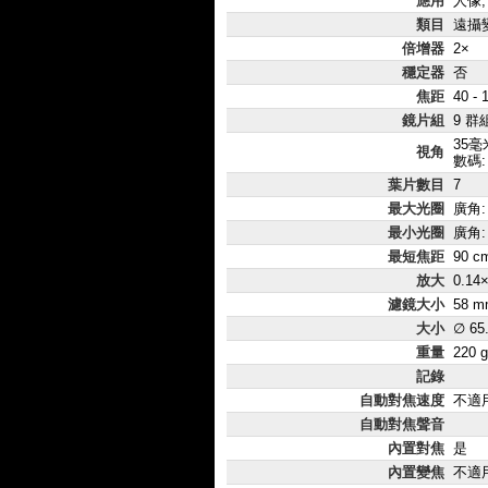
應用
人像,
類目
遠攝
倍增器
2×
穩定器
否
焦距
40 -
鏡片組
9 群
35毫
視角
數碼: 
葉片數目
7
最大光圈
廣角: 
最小光圈
廣角: 
最短焦距
90 c
放大
0.14
濾鏡大小
58 m
大小
∅ 65
重量
220 g
記錄
自動對焦速度
不適
自動對焦聲音
內置對焦
是
內置變焦
不適