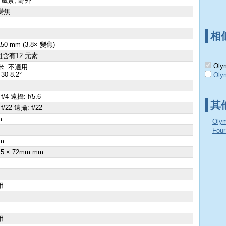
 風景, 野外
變焦
相
 150 mm (3.8× 變焦)
組含有12 元素
Olym
米: 不適用
30-8.2°
Olym
f/4 遠攝: f/5.6
其
f/22 遠攝: f/22
m
Oly
×
Fou
m
.5 × 72mm mm
用
用