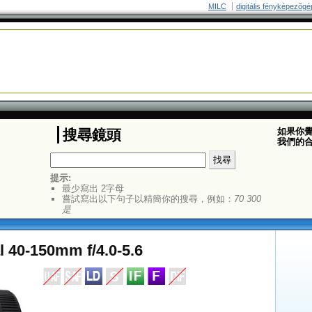
MILC
digitális fényképezõgé
如果你
搜尋鏡頭
我們的
提示:
最少寫出 2字母
嘗試寫出以下句子以精簡你的搜尋，例如：
70 300
是
l 40-150mm f/4.0-5.6