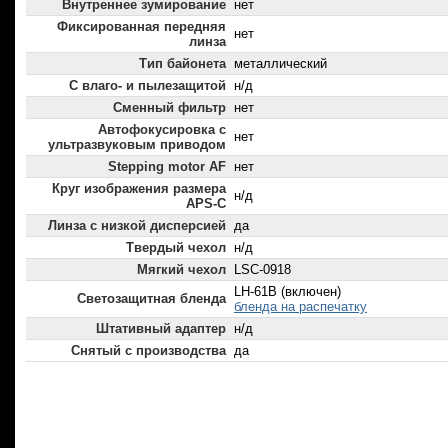
Внутреннее зумирование
нет
Фиксированная передняя
нет
линза
Тип байонета
металлический
С влаго- и пылезащитой
н/д
Сменный фильтр
нет
Автофокусировка с
нет
ультразвуковым приводом
Stepping motor AF
нет
Круг изображения размера
н/д
APS-C
Линза с низкой дисперсией
да
Твердый чехол
н/д
Мягкий чехол
LSC-0918
LH-61B (включен)
Светозащитная бленда
бленда на распечатку
Штативный адаптер
н/д
Снятый с производства
да