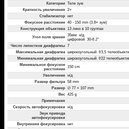
Категории
Теле зум
Кратность увеличения
2×
Стабилизатор
нет
Фокусное расстояние
40 - 150 mm (3,8× зум)
Конструкция объектива
13 линз в 10 группах
35мм: н/д
Угол поля зрения
цифровой: 30-8.2°
Число лепестков диафрагмы
7
Максимальная диафрагма
широкоугольный: f/3,5 телеобъектив
Минимальная диафрагма
широкоугольный: f/22 телеобъектив
Минимальное фокусное
150 cm
расстояние
Увеличение
н/д
Размер фильтра
58 mm
Размер
∅ 77 × 107 mm
Вес
425 g
Примечания
Скорость автофокусировки
н/д
Звук привода
автофокусировки
Внутренняя фокусировка
нет