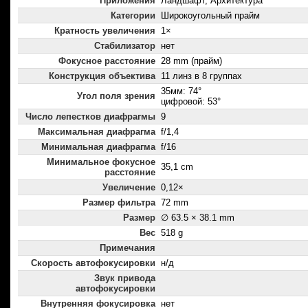
Приложения
Ландшафт, Архитектура
Категории
Широкоугольный прайм
Кратность увеличения
1×
Стабилизатор
нет
Фокусное расстояние
28 mm (прайм)
Конструкция объектива
11 линз в 8 группах
35мм: 74°
Угол поля зрения
цифровой: 53°
Число лепестков диафрагмы
9
Максимальная диафрагма
f/1,4
Минимальная диафрагма
f/16
Минимальное фокусное
35,1 cm
расстояние
Увеличение
0,12×
Размер фильтра
72 mm
Размер
∅ 63.5 × 38.1 mm
Вес
518 g
Примечания
Скорость автофокусировки
н/д
Звук привода
автофокусировки
Внутренняя фокусировка
нет