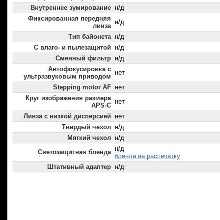
Внутреннее зумирование
н/д
Фиксированная передняя
н/д
линза
Тип байонета
н/д
С влаго- и пылезащитой
н/д
Сменный фильтр
н/д
Автофокусировка с
нет
ультразвуковым приводом
Stepping motor AF
нет
Круг изображения размера
нет
APS-C
Линза с низкой дисперсией
нет
Твердый чехол
н/д
Мягкий чехол
н/д
н/д
Светозащитная бленда
бленда на распечатку
Штативный адаптер
н/д