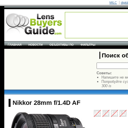
MILC
digit
ГЛАВНАЯ
НОВОСТИ
ОБЪЕКТИВЫ ПО
ФИЛЬТРЫ
Поиск о
Советы:
Напишите не м
Попробуйте су
300 is
Nikkor 28mm f/1.4D AF