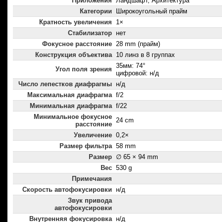
Приложения
Ландшафт, Архитектура
Категории
Широкоугольный прайм
Кратность увеличения
1×
Стабилизатор
нет
Фокусное расстояние
28 mm (прайм)
Конструкция объектива
10 линз в 8 группах
35мм: 74°
Угол поля зрения
цифровой: н/д
Число лепестков диафрагмы
н/д
Максимальная диафрагма
f/2
Минимальная диафрагма
f/22
Минимальное фокусное
24 cm
расстояние
Увеличение
0,2×
Размер фильтра
58 mm
Размер
∅ 65 × 94 mm
Вес
530 g
Примечания
Скорость автофокусировки
н/д
Звук привода
автофокусировки
Внутренняя фокусировка
н/д