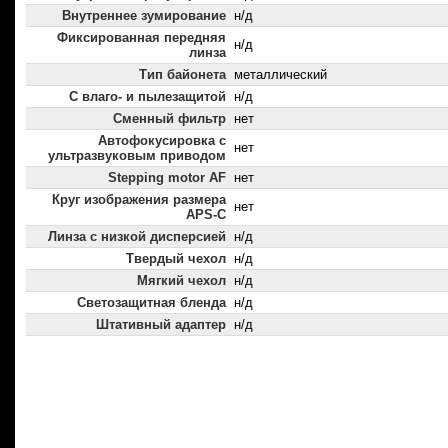
Внутреннее зумирование
н/д
Фиксированная передняя
н/д
линза
Тип байонета
металлический
С влаго- и пылезащитой
н/д
Сменный фильтр
нет
Автофокусировка с
нет
ультразвуковым приводом
Stepping motor AF
нет
Круг изображения размера
нет
APS-C
Линза с низкой дисперсией
н/д
Твердый чехол
н/д
Мягкий чехол
н/д
Светозащитная бленда
н/д
Штативный адаптер
н/д