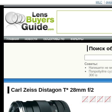
MILC
digit
ГЛАВНАЯ
НОВОСТИ
ОБЪЕКТИВЫ ПО
ФИЛЬТРЫ
Поиск о
Советы:
Напишите не м
Попробуйте су
300 is
Carl Zeiss Distagon T* 28mm f/2