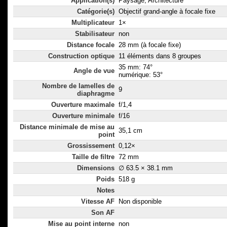
Application(s)
Paysage, Architecture
Catégorie(s)
Objectif grand-angle à focale fixe
Multiplicateur
1×
Stabilisateur
non
Distance focale
28 mm (à focale fixe)
Construction optique
11 éléments dans 8 groupes
35 mm: 74°
Angle de vue
numérique: 53°
Nombre de lamelles de
9
diaphragme
Ouverture maximale
f/1,4
Ouverture minimale
f/16
Distance minimale de mise au
35,1 cm
point
Grossissement
0,12×
Taille de filtre
72 mm
Dimensions
∅ 63.5 × 38.1 mm
Poids
518 g
Notes
Vitesse AF
Non disponible
Son AF
Mise au point interne
non