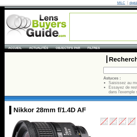
MILC
digit
ACCUEIL
ACTUALITÉS
OBJECTIFS PAR
FILTRES
Recherch
Astuces :
Saisissez au mo
Essayez de res
dans l'exemple 
Nikkor 28mm f/1.4D AF