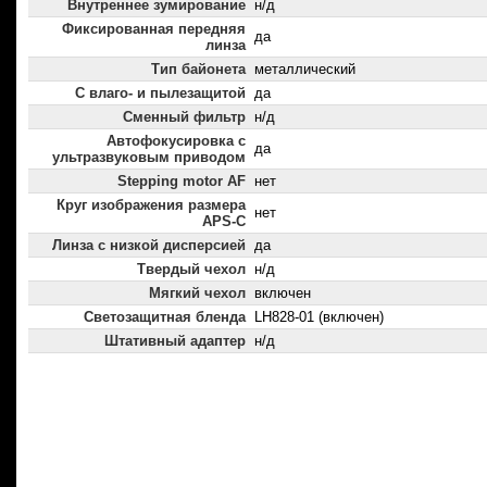
Внутреннее зумирование
н/д
Фиксированная передняя
да
линза
Тип байонета
металлический
С влаго- и пылезащитой
да
Сменный фильтр
н/д
Автофокусировка с
да
ультразвуковым приводом
Stepping motor AF
нет
Круг изображения размера
нет
APS-C
Линза с низкой дисперсией
да
Твердый чехол
н/д
Мягкий чехол
включен
Светозащитная бленда
LH828-01 (включен)
Штативный адаптер
н/д