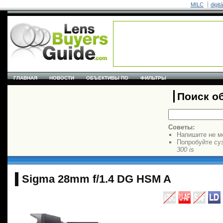
MILC
digit
ГЛАВНАЯ
НОВОСТИ
ОБЪЕКТИВЫ ПО
ФИЛЬТРЫ
Поиск о
Советы:
Напишите не м
Попробуйте су
300 is
Sigma 28mm f/1.4 DG HSM A