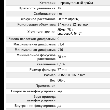
Категории
Широкоугольный прайм
Кратность увеличения
1×
Стабилизатор
нет
Фокусное расстояние
28 mm (прайм)
Конструкция объектива
17 линз в 12 группах
35мм: 75.4°
Угол поля зрения
цифровой: 54.5°
Число лепестков диафрагмы
9
Максимальная диафрагма
f/1,4
Минимальная диафрагма
f/16
Минимальное фокусное
28 cm
расстояние
Увеличение
0,18×
Размер фильтра
77 mm
Размер
∅ 82.8 × 107.7 mm
Вес
865 g
Примечания
Скорость автофокусировки
н/д
Звук привода
автофокусировки
Внутренняя фокусировка
да