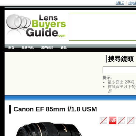
MILC
digit
主頁
最新消息
選擇鏡頭
濾鏡
搜尋鏡頭
提示:
最少寫出 2字母
嘗試寫出以下句
是
Canon EF 85mm f/1.8 USM