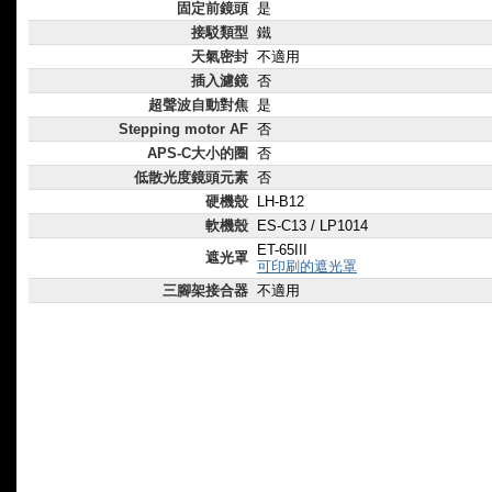
固定前鏡頭
是
接駁類型
鐵
天氣密封
不適用
插入濾鏡
否
超聲波自動對焦
是
Stepping motor AF
否
APS-C大小的圈
否
低散光度鏡頭元素
否
硬機殼
LH-B12
軟機殼
ES-C13 / LP1014
ET-65III
遮光罩
可印刷的遮光罩
三腳架接合器
不適用