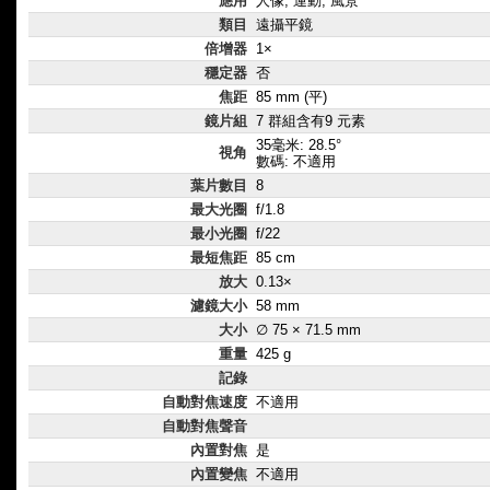
應用
人像, 運動, 風景
類目
遠攝平鏡
倍增器
1×
穩定器
否
焦距
85 mm (平)
鏡片組
7 群組含有9 元素
35毫米: 28.5°
視角
數碼: 不適用
葉片數目
8
最大光圈
f/1.8
最小光圈
f/22
最短焦距
85 cm
放大
0.13×
濾鏡大小
58 mm
大小
∅ 75 × 71.5 mm
重量
425 g
記錄
自動對焦速度
不適用
自動對焦聲音
內置對焦
是
內置變焦
不適用