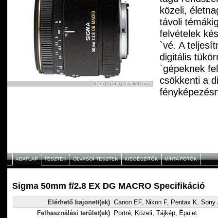
közeli, életn
távoli témáki
felvételek kés
`vé. A teljes
digitális tük
`gépeknek fel
csökkenti a di
fényképezésné
színhibákat, 
egész képen 
nyújt a külön
szemben. A f
napellenz?` 
ADATLAP
TESZTEK
OLVASÓI TESZTEK
KIEGÉSZÍTŐK
MINTA FOTÓK
polárszűr?`k
felhelyezhet?
nagy mélység
Sigma 50mm f/2.8 EX DG MACRO Specifikáció
F45-ös (Niko
Elérhető bajonett(ek)
Canon EF, Nikon F, Pentax K, Sony 
F32-es) blend
Felhasználási terület(ek)
Portré, Közeli, Tájkép, Épület