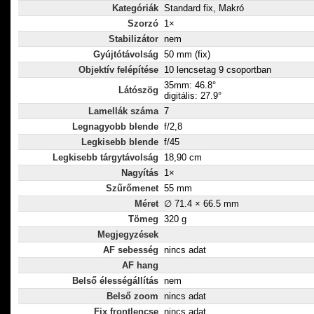
Kategóriák
Standard fix, Makró
Szorzó
1×
Stabilizátor
nem
Gyújtótávolság
50 mm (fix)
Objektív felépítése
10 lencsetag 9 csoportban
35mm: 46.8°
Látószög
digitális: 27.9°
Lamellák száma
7
Legnagyobb blende
f/2,8
Legkisebb blende
f/45
Legkisebb tárgytávolság
18,90 cm
Nagyítás
1×
Szűrőmenet
55 mm
Méret
∅ 71.4 × 66.5 mm
Tömeg
320 g
Megjegyzések
AF sebesség
nincs adat
AF hang
Belső élességállítás
nem
Belső zoom
nincs adat
Fix frontlencse
nincs adat