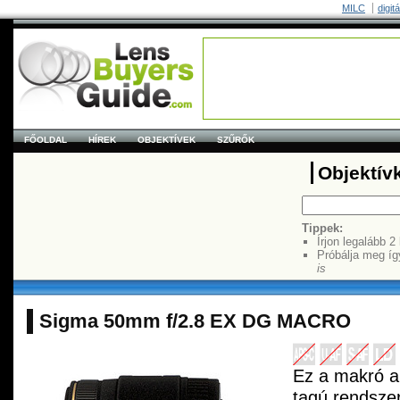
MILC
digit
FŐOLDAL
HÍREK
OBJEKTÍVEK
SZŰRŐK
Objektív
Tippek:
Írjon legalább 2
Próbálja meg íg
is
Sigma 50mm f/2.8 EX DG MACRO
Ez a makró al
tagú rendszer