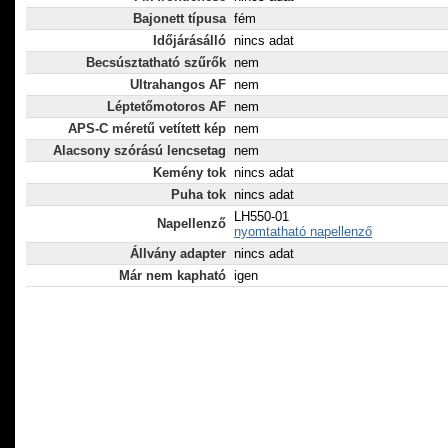
Bajonett típusa
fém
Időjárásálló
nincs adat
Becsúsztatható szűrők
nem
Ultrahangos AF
nem
Léptetőmotoros AF
nem
APS-C méretű vetített kép
nem
Alacsony szórású lencsetag
nem
Kemény tok
nincs adat
Puha tok
nincs adat
LH550-01
Napellenző
nyomtatható napellenző
Állvány adapter
nincs adat
Már nem kapható
igen