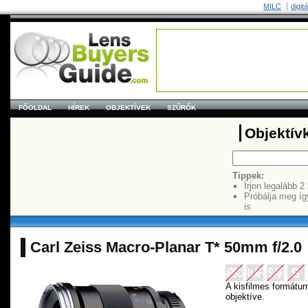
MILC
digit
FŐOLDAL
HÍREK
OBJEKTÍVEK
SZŰRŐK
Objektív
Tippek:
Írjon legalább 2
Próbálja meg íg
is
Carl Zeiss Macro-Planar T* 50mm f/2.0
A kisfilmes formát
objektíve.