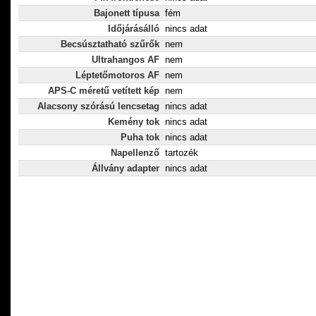
Bajonett típusa
fém
Időjárásálló
nincs adat
Becsúsztatható szűrők
nem
Ultrahangos AF
nem
Léptetőmotoros AF
nem
APS-C méretű vetített kép
nem
Alacsony szórású lencsetag
nincs adat
Kemény tok
nincs adat
Puha tok
nincs adat
Napellenző
tartozék
Állvány adapter
nincs adat