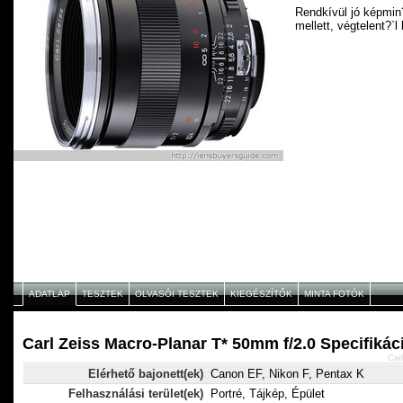
Rendkívül jó képmin
mellett, végtelent?`l 
ADATLAP
TESZTEK
OLVASÓI TESZTEK
KIEGÉSZÍTŐK
MINTA FOTÓK
Carl Zeiss Macro-Planar T* 50mm f/2.0 Specifikác
Car
Elérhető bajonett(ek)
Canon EF, Nikon F, Pentax K
Felhasználási terület(ek)
Portré, Tájkép, Épület