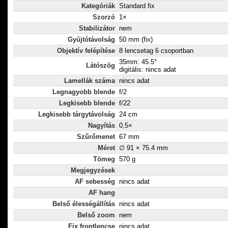
Kategóriák
Standard fix
Szorzó
1×
Stabilizátor
nem
Gyújtótávolság
50 mm (fix)
Objektív felépítése
8 lencsetag 6 csoportban
35mm: 45.5°
Látószög
digitális: nincs adat
Lamellák száma
nincs adat
Legnagyobb blende
f/2
Legkisebb blende
f/22
Legkisebb tárgytávolság
24 cm
Nagyítás
0,5×
Szűrőmenet
67 mm
Méret
∅ 91 × 75.4 mm
Tömeg
570 g
Megjegyzések
AF sebesség
nincs adat
AF hang
Belső élességállítás
nincs adat
Belső zoom
nem
Fix frontlencse
nincs adat