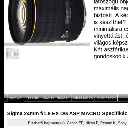
látószögű obj
maximális nag
biztosít. A k
is készíthet?`
minimálisra c
vinyettálást,
világos képs
Két aszfériku
gondoskodik a
aberrációk k
objektív éles
lineáris mozg
frontlencse-t
tartozékként 
napellenz?` j
ADATLAP
TESZTEK
OLVASÓI TESZTEK
KIEGÉSZÍTŐK
MINTA FOTÓK
Sigma 24mm f/1.8 EX DG ASP MACRO Specifikác
Sigm
Elérhető bajonett(ek)
Canon EF, Nikon F, Pentax K, Sony /