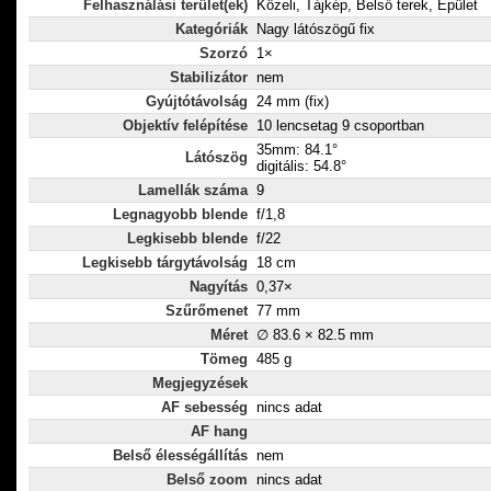
Felhasználási terület(ek)
Közeli, Tájkép, Belső terek, Épület
Kategóriák
Nagy látószögű fix
Szorzó
1×
Stabilizátor
nem
Gyújtótávolság
24 mm (fix)
Objektív felépítése
10 lencsetag 9 csoportban
35mm: 84.1°
Látószög
digitális: 54.8°
Lamellák száma
9
Legnagyobb blende
f/1,8
Legkisebb blende
f/22
Legkisebb tárgytávolság
18 cm
Nagyítás
0,37×
Szűrőmenet
77 mm
Méret
∅ 83.6 × 82.5 mm
Tömeg
485 g
Megjegyzések
AF sebesség
nincs adat
AF hang
Belső élességállítás
nem
Belső zoom
nincs adat