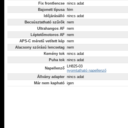
Fix frontlencse
nincs adat
Bajonett típusa
fém
Időjárásálló
nincs adat
Becsúsztatható szűrők
nem
Ultrahangos AF
nem
Léptetőmotoros AF
nem
APS-C méretű vetített kép
nem
Alacsony szórású lencsetag
nem
Kemény tok
nincs adat
Puha tok
nincs adat
LH825-03
Napellenző
nyomtatható napellenző
Állvány adapter
nincs adat
Már nem kapható
igen