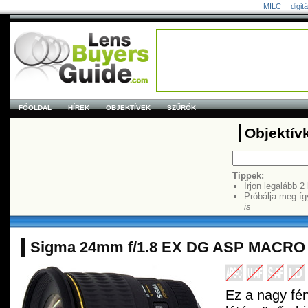
MILC
digit
FŐOLDAL
HÍREK
OBJEKTÍVEK
SZŰRŐK
Objektív
Tippek:
Írjon legalább 2
Próbálja meg íg
is
Sigma 24mm f/1.8 EX DG ASP MACRO
Ez a nagy fén