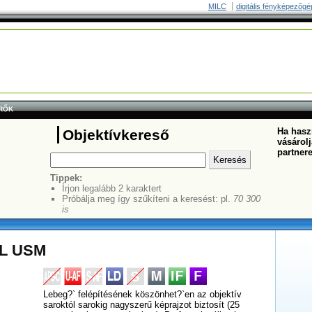
MILC
digitális fényképezõgé
RŐK
Ha haszn
Objektívkereső
vásárolj
partner
Tippek:
Írjon legalább 2 karaktert
Próbálja meg így szűkíteni a keresést: pl.
70 300
is
4L USM
Lebeg?` felépítésének köszönhet?`en az objektív
saroktól sarokig nagyszerű képrajzot biztosít (25