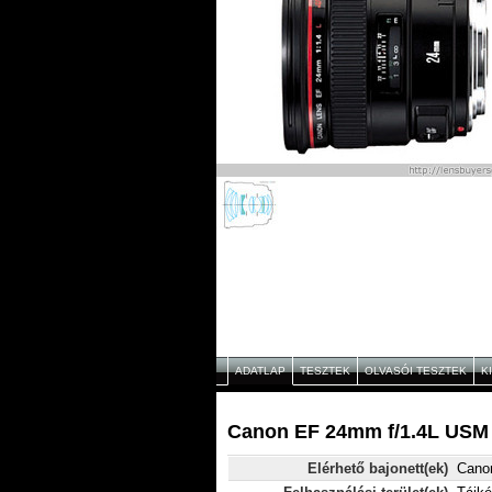
ADATLAP
TESZTEK
OLVASÓI TESZTEK
K
Canon EF 24mm f/1.4L USM 
Elérhető bajonett(ek)
Cano