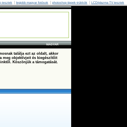
p tesztek
legjobb magyar fotósok
photoshop tippek-trükkök
LCD/plazma TV tesztek
MAGYAR
osnak találja ezt az oldalt, akkor
a meg objektívjeit és kiegészítőit
einktől. Köszönjük a támogatását.