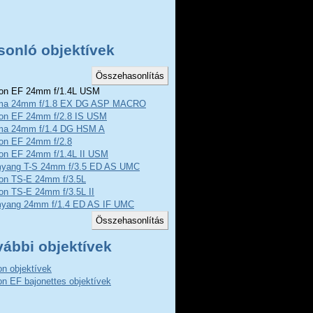
sonló objektívek
n EF 24mm f/1.4L USM
ma 24mm f/1.8 EX DG ASP MACRO
on EF 24mm f/2.8 IS USM
ma 24mm f/1.4 DG HSM A
on EF 24mm f/2.8
on EF 24mm f/1.4L II USM
yang T-S 24mm f/3.5 ED AS UMC
on TS-E 24mm f/3.5L
on TS-E 24mm f/3.5L II
yang 24mm f/1.4 ED AS IF UMC
vábbi objektívek
n objektívek
n EF bajonettes objektívek