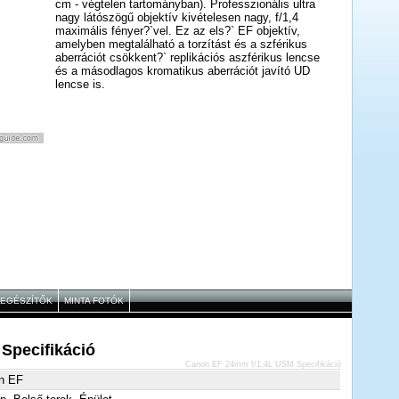
cm - végtelen tartományban). Professzionális ultra
nagy látószögű objektív kivételesen nagy, f/1,4
maximális fényer?`vel. Ez az els?` EF objektív,
amelyben megtalálható a torzítást és a szférikus
aberrációt csökkent?` replikációs aszférikus lencse
és a másodlagos kromatikus aberrációt javító UD
lencse is.
IEGÉSZÍTŐK
MINTA FOTÓK
Specifikáció
Canon EF 24mm f/1.4L USM Specifikáció
n EF