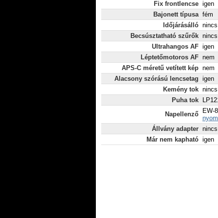
Fix frontlencse
igen
Bajonett típusa
fém
Időjárásálló
nincs
Becsúsztatható szűrők
nincs
Ultrahangos AF
igen
Léptetőmotoros AF
nem
APS-C méretű vetített kép
nem
Alacsony szórású lencsetag
igen
Kemény tok
nincs
Puha tok
LP12
EW-8
Napellenző
nyomt
Állvány adapter
nincs
Már nem kapható
igen