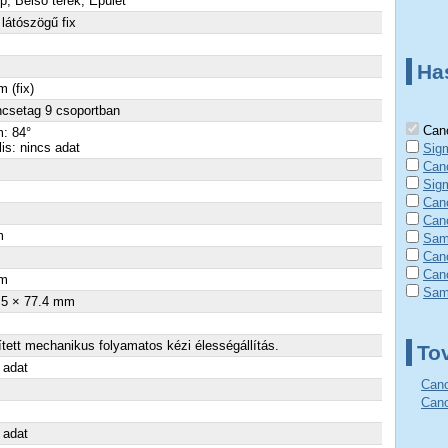
p, Belső terek, Épület
látószögű fix
Ha
 (fix)
ncsetag 9 csoportban
Cano
: 84°
lis: nincs adat
Sig
Can
Sig
Can
Can
m
Sam
Can
×
Can
m
Sam
.5 × 77.4 mm
tett mechanikus folyamatos kézi élességállítás.
To
 adat
Cano
Cano
 adat