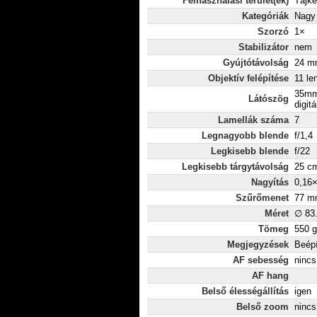
Felhasználási terület(ek)
Tájké
Kategóriák
Nagy 
Szorzó
1×
Stabilizátor
nem
Gyújtótávolság
24 mm
Objektív felépítése
11 le
35mm
Látószög
digitá
Lamellák száma
7
Legnagyobb blende
f/1,4
Legkisebb blende
f/22
Legkisebb tárgytávolság
25 c
Nagyítás
0,16
Szűrőmenet
77 m
Méret
∅ 83
Tömeg
550 g
Megjegyzések
Beépí
AF sebesség
nincs
AF hang
Belső élességállítás
igen
Belső zoom
nincs