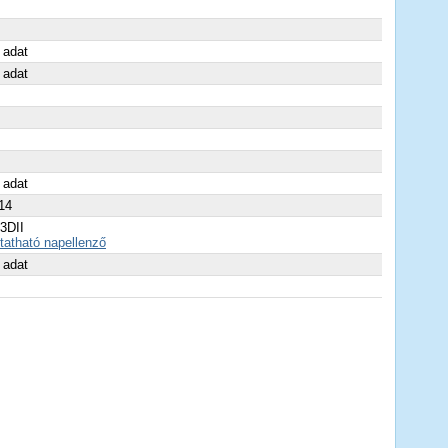
 adat
 adat
 adat
14
3DII
atható napellenző
 adat