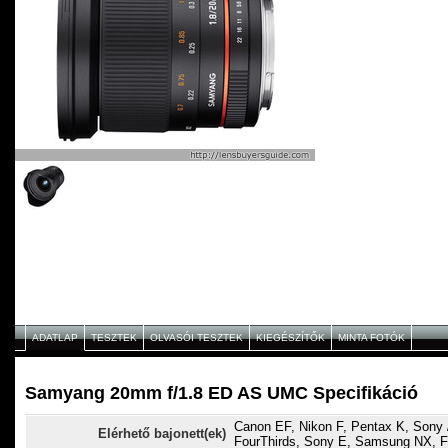
ADATLAP
TESZTEK
OLVASÓI TESZTEK
KIEGÉSZÍTŐK
MINTA FOTÓK
Samyang 20mm f/1.8 ED AS UMC Specifikáció
Canon EF, Nikon F, Pentax K, Sony /
Elérhető bajonett(ek)
FourThirds, Sony E, Samsung NX, F