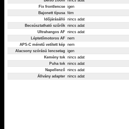
Belső zoom
nincs adat
Fix frontlencse
igen
Bajonett típusa
fém
Időjárásálló
nincs adat
Becsúsztatható szűrők
nincs adat
Ultrahangos AF
nincs adat
Léptetőmotoros AF
nem
APS-C méretű vetített kép
nem
Alacsony szórású lencsetag
igen
Kemény tok
nincs adat
Puha tok
nincs adat
Napellenző
nincs adat
Állvány adapter
nincs adat