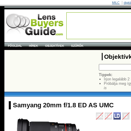
MILC
digit
FŐOLDAL
HÍREK
OBJEKTÍVEK
SZŰRŐK
Objektív
Tippek:
Írjon legalább 2
Próbálja meg íg
is
Samyang 20mm f/1.8 ED AS UMC