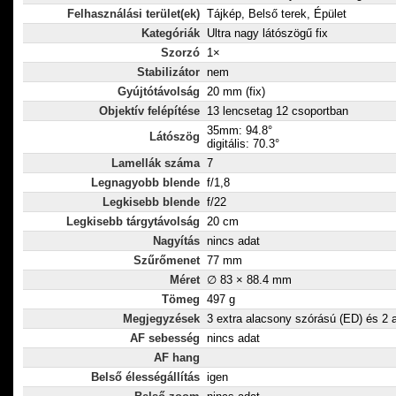
Felhasználási terület(ek)
Tájkép, Belső terek, Épület
Kategóriák
Ultra nagy látószögű fix
Szorzó
1×
Stabilizátor
nem
Gyújtótávolság
20 mm (fix)
Objektív felépítése
13 lencsetag 12 csoportban
35mm: 94.8°
Látószög
digitális: 70.3°
Lamellák száma
7
Legnagyobb blende
f/1,8
Legkisebb blende
f/22
Legkisebb tárgytávolság
20 cm
Nagyítás
nincs adat
Szűrőmenet
77 mm
Méret
∅ 83 × 88.4 mm
Tömeg
497 g
Megjegyzések
3 extra alacsony szórású (ED) és 2 a
AF sebesség
nincs adat
AF hang
Belső élességállítás
igen