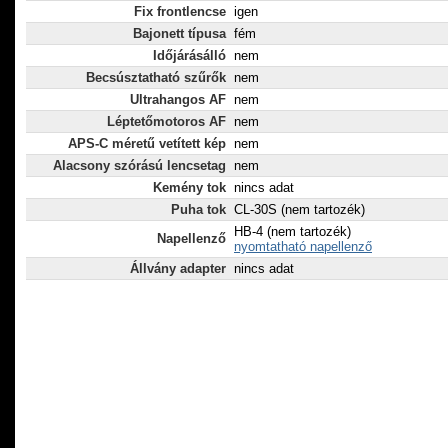
Fix frontlencse
igen
Bajonett típusa
fém
Időjárásálló
nem
Becsúsztatható szűrők
nem
Ultrahangos AF
nem
Léptetőmotoros AF
nem
APS-C méretű vetített kép
nem
Alacsony szórású lencsetag
nem
Kemény tok
nincs adat
Puha tok
CL-30S (nem tartozék)
HB-4 (nem tartozék)
Napellenző
nyomtatható napellenző
Állvány adapter
nincs adat