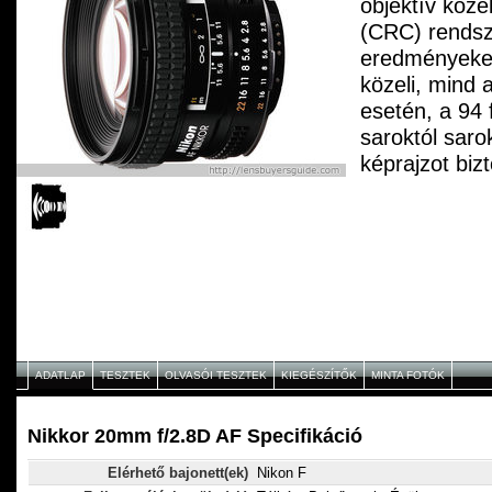
objektív köze
(CRC) rendsz
eredményeket
közeli, mind 
esetén, a 94 
saroktól saro
képrajzot bizt
ADATLAP
TESZTEK
OLVASÓI TESZTEK
KIEGÉSZÍTŐK
MINTA FOTÓK
Nikkor 20mm f/2.8D AF Specifikáció
Elérhető bajonett(ek)
Nikon F