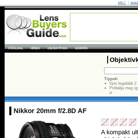
MILC
digit
FŐOLDAL
HÍREK
OBJEKTÍVEK
SZŰRŐK
Objektív
Tippek:
Írjon legalább 2
Próbálja meg íg
is
Nikkor 20mm f/2.8D AF
A kompakt ul