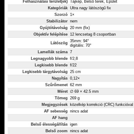
Felhasználási terület(ek)
Tájkép, Belső terek, Épület
Kategóriák
Ultra nagy látószögű fix
Szorzó
1×
Stabilizátor
nem
Gyújtótávolság
20 mm (fix)
Objektív felépítése
12 lencsetag 8 csoportban
35mm: 94°
Látószög
digitális: 70°
Lamellák száma
7
Legnagyobb blende
f/2,8
Legkisebb blende
f/22
Legkisebb tárgytávolság
25 cm
Nagyítás
0,12×
Szűrőmenet
62 mm
Méret
∅ 69 × 42.5 mm
Tömeg
269 g
Megjegyzések
közelkép korrekció (CRC) funkcióval
AF sebesség
nincs adat
AF hang
Belső élességállítás
igen
Belső zoom
nincs adat