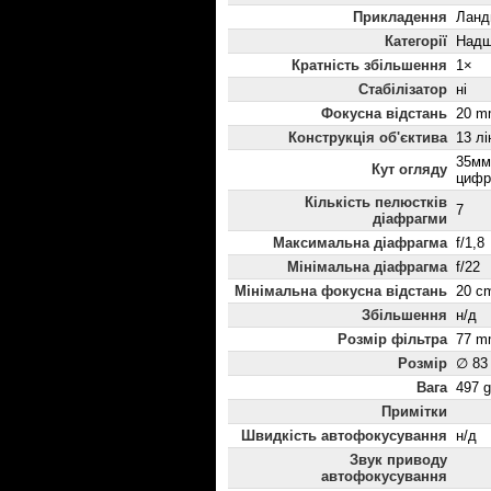
Прикладення
Ланд
Категорії
Надш
Кратність збільшення
1×
Стабілізатор
ні
Фокусна відстань
20 m
Конструкція об'єктива
13 лі
35мм:
Кут огляду
цифр
Кількість пелюстків
7
діафрагми
Максимальна діафрагма
f/1,8
Мінімальна діафрагма
f/22
Мінімальна фокусна відстань
20 c
Збільшення
н/д
Розмір фільтра
77 m
Розмір
∅ 83
Вага
497 g
Примітки
Швидкість автофокусування
н/д
Звук приводу
автофокусування