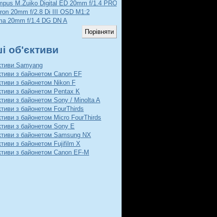
mpus M.Zuiko Digital ED 20mm f/1.4 PRO
ron 20mm f/2.8 Di III OSD M1:2
ma 20mm f/1.4 DG DN A
ші об'єктиви
єктиви Samyang
ктиви з байонетом Canon EF
ктиви з байонетом Nikon F
ктиви з байонетом Pentax K
ктиви з байонетом Sony / Minolta A
ктиви з байонетом FourThirds
ктиви з байонетом Micro FourThirds
ктиви з байонетом Sony E
ктиви з байонетом Samsung NX
ктиви з байонетом Fujifilm X
ктиви з байонетом Canon EF-M