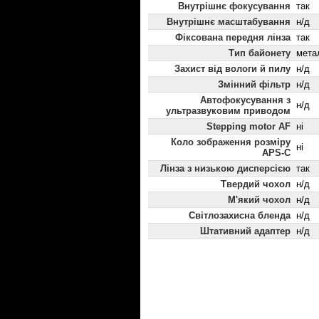
Внутрішнє фокусування
так
Внутрішнє масштабування
н/д
Фіксована передня лінза
так
Тип байонету
мета
Захист від вологи й пилу
н/д
Змінний фільтр
н/д
Автофокусування з
н/д
ультразвуковим приводом
Stepping motor AF
ні
Коло зображення розміру
ні
APS-C
Лінза з низькою дисперсією
так
Твердий чохол
н/д
М'який чохол
н/д
Світлозахисна бленда
н/д
Штативний адаптер
н/д