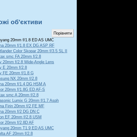
ожі об'єктиви
yang 20mm f/1.8 ED AS UMC
ma 20mm f/1.8 EX DG ASP RF
tlander Color Skopar 20mm f/3.5 SL II
tax smc FA 20mm f/2.8
y 20mm f/2.8 Wide-Angle Lens
y E 20mm f/2.8
y FE 20mm f/1.8 G
sung NX 20mm f/2.8
ma 20mm f/1.4 DG HSM A
kor 20mm f/1.8G ED AF-S
tax smc A 20mm f/2.8
asonic Lumix G 20mm f/1.7 Asph
ina Firin 20mm f/2 FE MF
ma 20mm f/2 DG DN C
on EF 20mm f/2.8 USM
kor 20mm f/2.8D AF
yang 20mm T1.9 ED AS UMC
olta AF 20mm f/2.8