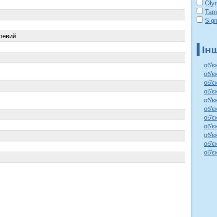
Oly
Tam
Sig
левий
Ін
об'
об'є
об'є
об'є
об'є
об'є
об'є
об'є
об'є
об'є
об'є