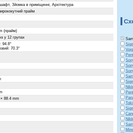
шафт, Зйомка в приміщенні, Архітектура
ирококутний прайм
Сх
m (прайм)
нз у 12 групах
Sam
 94.8°
Sig
овий: 70.3°
Voig
Pen
Son
Son
Son
Sam
m
Sig
Nik
m
Pen
Pan
 × 88.4 mm
Tok
Sig
Can
Nik
Sam
Min