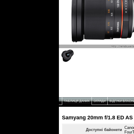
ТАБЛИЦЯ ДАНИХ
ОГЛЯДИ
ВІДГУКИ ВЛАСН
Samyang 20mm f/1.8 ED AS
Canon
Доступні байонети
FourT