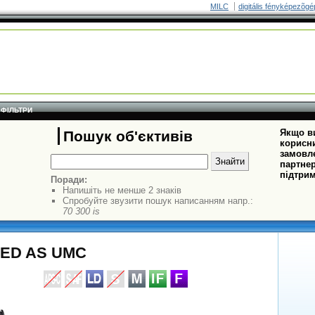
MILC
digitális fényképezõgé
ФІЛЬТРИ
Якщо ви
Пошук об'єктивів
корисни
замовле
партнер
підтрим
Поради:
Напишіть не менше 2 знаків
Спробуйте звузити пошук написанням напр.:
70 300 is
 ED AS UMC