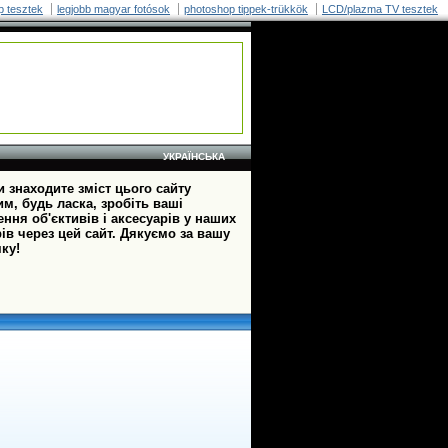
p tesztek
legjobb magyar fotósok
photoshop tippek-trükkök
LCD/plazma TV tesztek
УКРАЇНСЬКА
 знаходите зміст цього сайту
м, будь ласка, зробіть ваші
ння об'єктивів і аксесуарів у наших
ів через цей сайт. Дякуємо за вашу
ку!