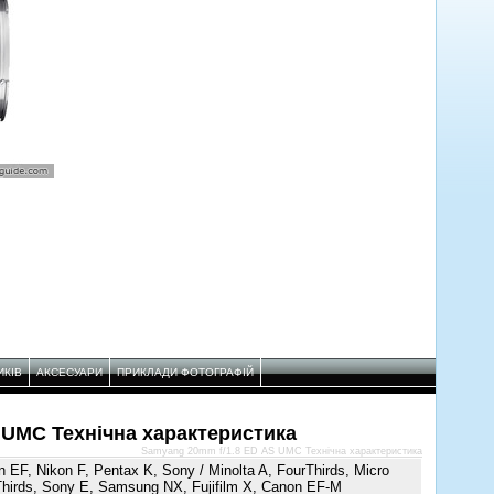
ИКІВ
АКСЕСУАРИ
ПРИКЛАДИ ФОТОГРАФІЙ
 UMC Технічнa характеристикa
Samyang 20mm f/1.8 ED AS UMC Технічнa характеристикa
 EF, Nikon F, Pentax K, Sony / Minolta A, FourThirds, Micro
hirds, Sony E, Samsung NX, Fujifilm X, Canon EF-M