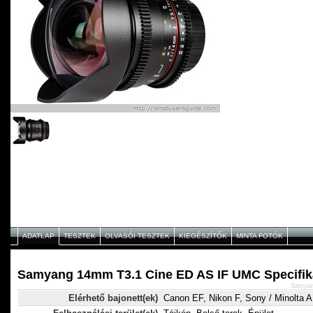
ADATLAP
TESZTEK
OLVASÓI TESZTEK
KIEGÉSZÍTŐK
MINTA FOTÓK
Samyang 14mm T3.1 Cine ED AS IF UMC Specifik
Samyan
Elérhető bajonett(ek)
Canon EF, Nikon F, Sony / Minolta 