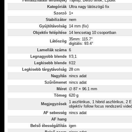
Felhasználási terület(ek)
Tájkép, Belső terek, Épület
Kategóriák
Ultra nagy látószögű fix
Szorzó
1×
Stabilizátor
nem
Gyújtótávolság
14 mm (fix)
Objektív felépítése
14 lencsetag 10 csoportban
35mm: 115.7°
Látószög
digitális: 93.4°
Lamellák száma
6
Legnagyobb blende
f/3,1
Legkisebb blende
f/22
Legkisebb tárgytávolság
28 cm
Nagyítás
nincs adat
Szűrőmenet
nincs adat
Méret
∅ 87 × 96.1 mm
Tömeg
620 g
1 aszférikus, 1 hibrid aszférikus, 2 
Megjegyzések
objektív follow focus rendszerű vide
AF sebesség
nincs adat
AF hang
Belső élességállítás
igen