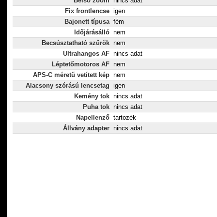
Belső zoom
nincs adat
Fix frontlencse
igen
Bajonett típusa
fém
Időjárásálló
nem
Becsúsztatható szűrők
nem
Ultrahangos AF
nincs adat
Léptetőmotoros AF
nem
APS-C méretű vetített kép
nem
Alacsony szórású lencsetag
igen
Kemény tok
nincs adat
Puha tok
nincs adat
Napellenző
tartozék
Állvány adapter
nincs adat