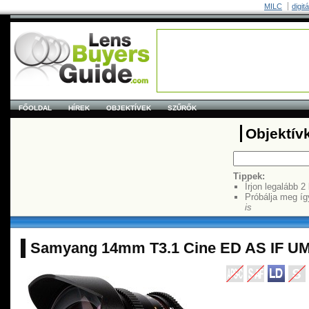
MILC
digit
FŐOLDAL
HÍREK
OBJEKTÍVEK
SZŰRŐK
Objektív
Tippek:
Írjon legalább 2
Próbálja meg íg
is
Samyang 14mm T3.1 Cine ED AS IF U