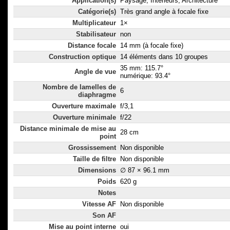
Application(s)
Paysage, Intérieurs, Architecture
Catégorie(s)
Très grand angle à focale fixe
Multiplicateur
1×
Stabilisateur
non
Distance focale
14 mm (à focale fixe)
Construction optique
14 éléments dans 10 groupes
35 mm: 115.7°
Angle de vue
numérique: 93.4°
Nombre de lamelles de
6
diaphragme
Ouverture maximale
f/3,1
Ouverture minimale
f/22
Distance minimale de mise au
28 cm
point
Grossissement
Non disponible
Taille de filtre
Non disponible
Dimensions
∅ 87 × 96.1 mm
Poids
620 g
Notes
Vitesse AF
Non disponible
Son AF
Mise au point interne
oui