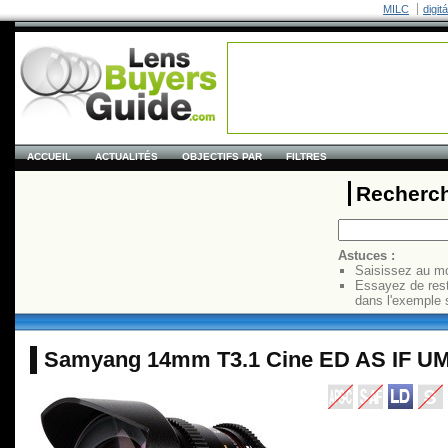
MILC
digit
ACCUEIL
ACTUALITÉS
OBJECTIFS PAR
FILTRES
Recherch
Astuces :
Saisissez au mo
Essayez de res
dans l'exemple 
Samyang 14mm T3.1 Cine ED AS IF U