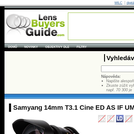
MILC
digit
DOMŮ
NOVINKY
OBJEKTIVY DLE
FILTRY
Vyhledáv
Nápověda:
Napište alespo
Zkuste zúžit vy
např.
70 300 je
Samyang 14mm T3.1 Cine ED AS IF U