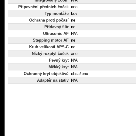
Integrovaný zoom
N/A
Připevnění předních čoček
ano
Typ montáže
kov
Ochrana proti počasí
ne
Přídavný filtr
ne
Ultrasonic AF
N/A
Stepping motor AF
ne
Kruh velikosti APS-C
ne
Nízký rozptyl čoček
ano
Pevný kryt
N/A
Měkký kryt
N/A
Ochranný kryt objektivů
obsaženo
Adaptér na stativ
N/A