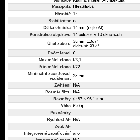
Aplikace
Krajina, Interiér, Architektura
Kategorie
Ultra-široké
Násobič
1×
Stabilizátor
ne
Délka ohniska
14 mm (nejlepší)
Konstrukce objektivu
14 položek v 10 skupinách
35mm: 115.7°
Úhel záběru
digitální: 93.4°
Počet lamel
6
Maximální clona
f/3,1
Minimální clona
f/22
Minimální zaostřovací
28 cm
vzdálenost
Zvětšení
N/A
Rozměr filtru
N/A
Rozměry
∅ 87 × 96.1 mm
Váha
620 g
Poznámky
Rychlost AF
N/A
Zvuk AF
Integrované zaostřování
ano