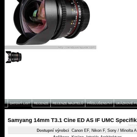
DATOVÝ LIST
RECENZE
RECENZE MAJITELŮ
PŘÍSLUŠENSTVÍ
UKÁZKOVÉ F
Samyang 14mm T3.1 Cine ED AS IF UMC Specifi
Samyan
Dostupní výrobci
Canon EF, Nikon F, Sony / Minolta 