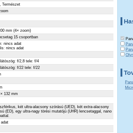
, Természet
 zoom
Ha
 200 mm (4× zoom)
ncsetag 15 csoportban
Pana
: nincs adat
Pan
lis: nincs adat
Pan
Olym
látószög: f/2,8 tele: f/4
látószög: f/22 tele: f/22
To
m
×
Pana
m
Micr
 × 132 mm
szférikus, két ultra-alacsony szórású (UED), két extra-alacsony
sú (ED), egy ultra-nagy törési mutatójú (UHR) lencsetaggal, nano
attal.
 adat