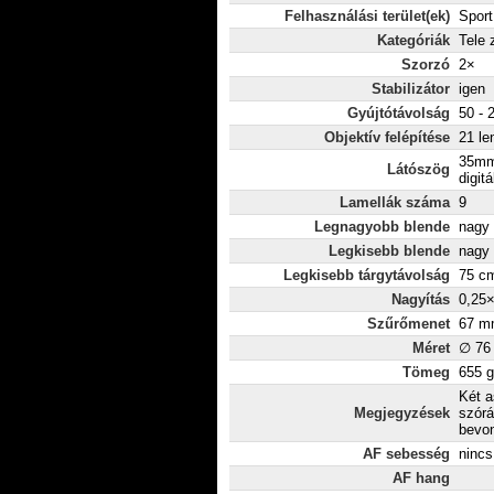
Felhasználási terület(ek)
Sport
Kategóriák
Tele
Szorzó
2×
Stabilizátor
igen
Gyújtótávolság
50 -
Objektív felépítése
21 le
35mm
Látószög
digitá
Lamellák száma
9
Legnagyobb blende
nagy 
Legkisebb blende
nagy 
Legkisebb tárgytávolság
75 c
Nagyítás
0,25
Szűrőmenet
67 m
Méret
∅ 76
Tömeg
655 g
Két a
Megjegyzések
szórá
bevon
AF sebesség
nincs
AF hang