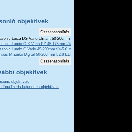
sonló objektívek
sonic Leica DG Vario-Elmarit 50-200mm f/2.8-4
asonic Lumix G X Vario PZ 45-175mm f/4.0-5.6 ASPH POWER O.I.S.
asonic Lumix G Vario 45-200mm f/4-5.6 MEGA O.I.S.
pus M.Zuiko Digital 50-200 mm f/2.8 ED IS Pro
vábbi objektívek
sonic objektívek
o FourThirds bajonettes objektívek