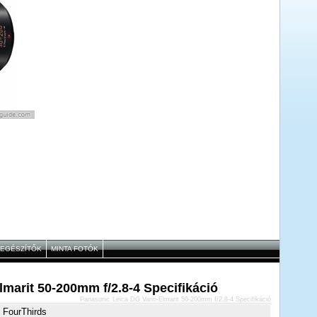
IEGÉSZÍTŐK
MINTA FOTÓK
marit 50-200mm f/2.8-4 Specifikáció
Panasonic Leica DG Vario-Elmarit 50-200mm f/2.8-4 Specifikáció
 FourThirds