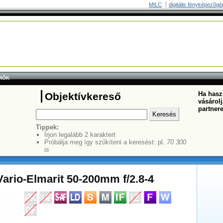
MILC
digitális fényképezõgé
RŐK
Ha haszn
Objektívkereső
vásárolj
partner
Tippek:
Írjon legalább 2 karaktert
Próbálja meg így szűkíteni a keresést: pl.
70 300
is
ario-Elmarit 50-200mm f/2.8-4