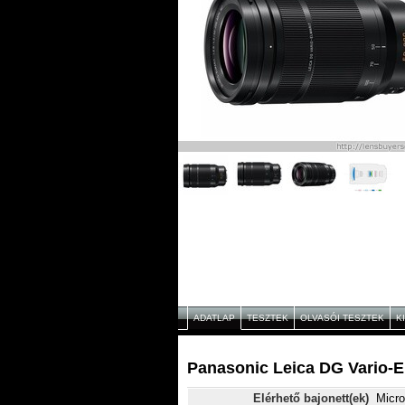
ADATLAP
TESZTEK
OLVASÓI TESZTEK
K
Panasonic Leica DG Vario-El
Elérhető bajonett(ek)
Micro