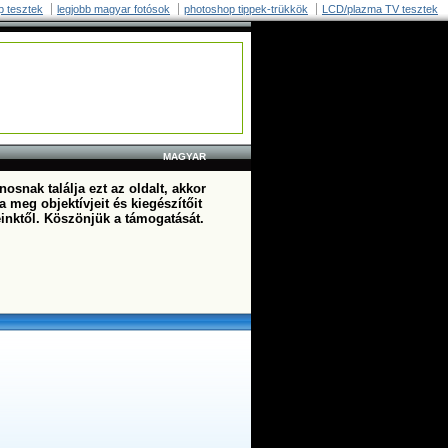
p tesztek
legjobb magyar fotósok
photoshop tippek-trükkök
LCD/plazma TV tesztek
MAGYAR
osnak találja ezt az oldalt, akkor
a meg objektívjeit és kiegészítőit
einktől. Köszönjük a támogatását.