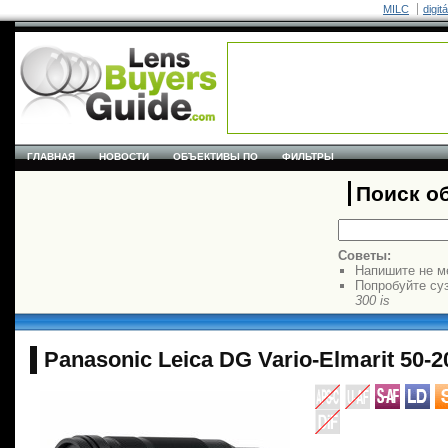
MILC
digit
ГЛАВНАЯ
НОВОСТИ
ОБЪЕКТИВЫ ПО
ФИЛЬТРЫ
Поиск о
Советы:
Напишите не м
Попробуйте су
300 is
Panasonic Leica DG Vario-Elmarit 50-2