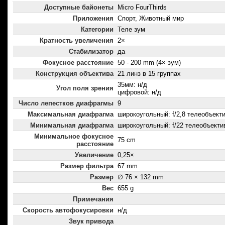
Доступные байонеты
Micro FourThirds
Приложения
Спорт, Животный мир
Категории
Теле зум
Кратность увеличения
2×
Стабилизатор
да
Фокусное расстояние
50 - 200 mm (4× зум)
Конструкция объектива
21 линз в 15 группах
35мм: н/д
Угол поля зрения
цифровой: н/д
Число лепестков диафрагмы
9
Максимальная диафрагма
широкоугольный: f/2,8 телеобъектив
Минимальная диафрагма
широкоугольный: f/22 телеобъектив
Минимальное фокусное
75 cm
расстояние
Увеличение
0,25×
Размер фильтра
67 mm
Размер
∅ 76 × 132 mm
Вес
655 g
Примечания
Скорость автофокусировки
н/д
Звук привода