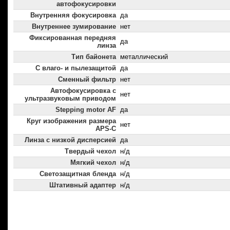
автофокусировки
Внутренняя фокусировка
да
Внутреннее зумирование
нет
Фиксированная передняя
да
линза
Тип байонета
металлический
С влаго- и пылезащитой
да
Сменный фильтр
нет
Автофокусировка с
нет
ультразвуковым приводом
Stepping motor AF
да
Круг изображения размера
нет
APS-C
Линза с низкой дисперсией
да
Твердый чехол
н/д
Мягкий чехол
н/д
Светозащитная бленда
н/д
Штативный адаптер
н/д