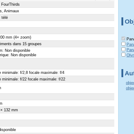
 FourThirds
s, Animaux
 télé
Obj
 200 mm (4× zoom)
Pana
éments dans 15 groupes
Pan
Pan
: Non disponible
ique: Non disponible
Olym
Aut
e minimale: f/2,8 focale maximale: f/4
e minimale: f/22 focale maximale: f/22
obje
m
obje
×
m
 × 132 mm
isponible