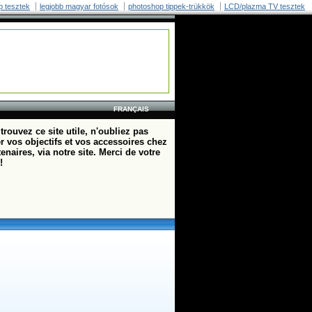
p tesztek
legjobb magyar fotósok
photoshop tippek-trükkök
LCD/plazma TV tesztek
FRANÇAIS
trouvez ce site utile, n'oubliez pas
r vos objectifs et vos accessoires chez
enaires, via notre site. Merci de votre
!