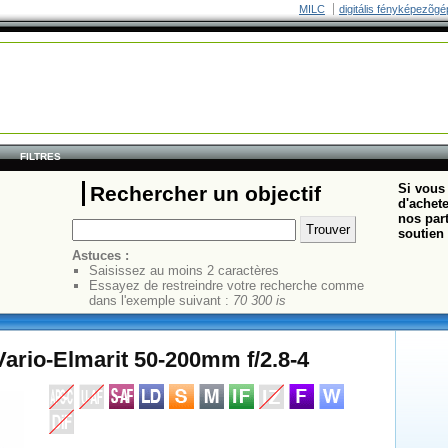
MILC
digitális fényképezõgé
FILTRES
Si vous 
Rechercher un objectif
d'achete
nos part
soutien 
Astuces :
Saisissez au moins 2 caractères
Essayez de restreindre votre recherche comme
dans l'exemple suivant :
70 300 is
ario-Elmarit 50-200mm f/2.8-4