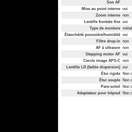
Son AF
Mise au point interne
oui
Zoom interne
non
Lentille frontale fixe
oui
Type de monture
métal
Étanchéité poussière/humidité
oui
Filtre drop-in
non
AF à ultrason
non
Stepping motor AF
oui
Cercle image APS-C
non
Lentille LD (faible dispersion)
oui
Étui rigide
Non d
Étui souple
Non d
Pare-soleil
Non d
Adaptateur pour trépied
Non d