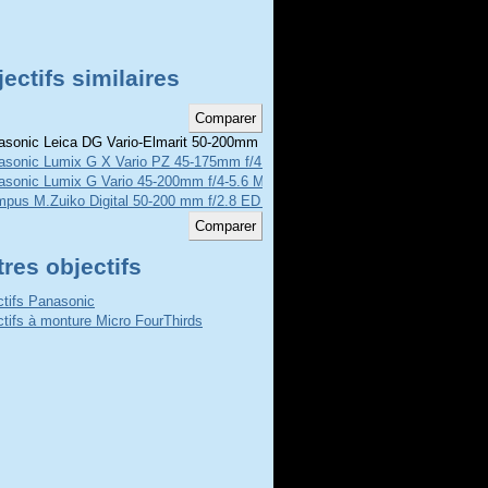
ectifs similaires
sonic Leica DG Vario-Elmarit 50-200mm f/2.8-4
asonic Lumix G X Vario PZ 45-175mm f/4.0-5.6 ASPH POWER O.I.S.
asonic Lumix G Vario 45-200mm f/4-5.6 MEGA O.I.S.
pus M.Zuiko Digital 50-200 mm f/2.8 ED IS Pro
res objectifs
ctifs Panasonic
ctifs à monture Micro FourThirds