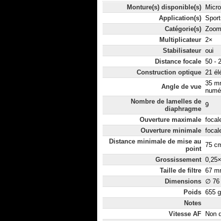
Monture(s) disponible(s)
Micro
Application(s)
Sport
Catégorie(s)
Zoom
Multiplicateur
2×
Stabilisateur
oui
Distance focale
50 -
Construction optique
21 él
35 mm
Angle de vue
numér
Nombre de lamelles de
9
diaphragme
Ouverture maximale
focal
Ouverture minimale
focal
Distance minimale de mise au
75 c
point
Grossissement
0,25
Taille de filtre
67 m
Dimensions
∅ 76
Poids
655 g
Notes
Vitesse AF
Non d