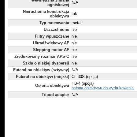
Wewnętrzna zmiana
N/A
ogniskowej
Nieruchoma konstrukcja
tak
obiektywu
Typ mocowania
metal
Uszczelnione
nie
Filtry wpuszczane
nie
Ultradźwiękowy AF
nie
Stepping motor AF
nie
Zredukowany rozmiar APS-C
nie
Szkła o niskiej dyspersji
nie
Futerał na obiektyw (sztywny)
N/A
Futerał na obiektyw (miękki)
CL-30S (opcja)
HB-4 (opcja)
Osłona obiektywu
osłona obiektywu do wydrukowania
Tripod adapter
N/A