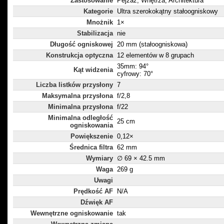
Zastosowanie
Pejzaż, Wnętrza, Architektura
Kategorie
Ultra szerokokątny stałoogniskowy
Mnożnik
1×
Stabilizacja
nie
Długość ogniskowej
20 mm (stałoogniskowa)
Konstrukcja optyczna
12 elementów w 8 grupach
35mm: 94°
Kąt widzenia
cyfrowy: 70°
Liczba listków przysłony
7
Maksymalna przysłona
f/2,8
Minimalna przysłona
f/22
Minimalna odległość
25 cm
ogniskowania
Powiększenie
0,12×
Średnica filtra
62 mm
Wymiary
∅ 69 × 42.5 mm
Waga
269 g
Uwagi
Prędkość AF
N/A
Dźwięk AF
Wewnętrzne ogniskowanie
tak