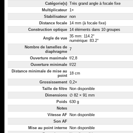
Catégorie(s)
Très grand angle à focale fixe
Multiplicateur
1×
Stabilisateur
non
Distance focale
14 mm (à focale fixe)
Construction optique
14 éléments dans 10 groupes
35 mm: 114.2°
Angle de vue
numérique: 83.2°
Nombre de lamelles de
7
diaphragme
Ouverture maximale
f/2,8
Ouverture minimale
f/22
Distance minimale de mise au
18 cm
point
Grossissement
0,2×
Taille de filtre
Non disponible
Dimensions
∅ 82 × 91 mm
Poids
630 g
Notes
Vitesse AF
Non disponible
Son AF
Mise au point interne
Non disponible