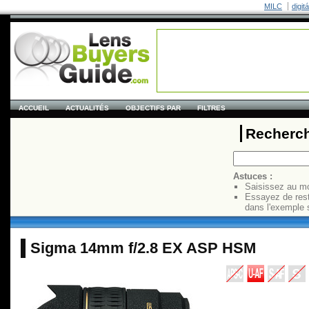
MILC
digit
ACCUEIL
ACTUALITÉS
OBJECTIFS PAR
FILTRES
Recherch
Astuces :
Saisissez au mo
Essayez de res
dans l'exemple 
Sigma 14mm f/2.8 EX ASP HSM