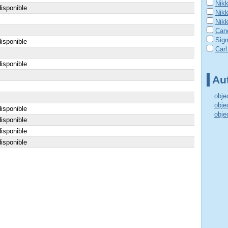
Nik
isponible
Nik
Nik
Can
Sig
isponible
Carl
isponible
Aut
obje
obje
isponible
obje
isponible
isponible
isponible