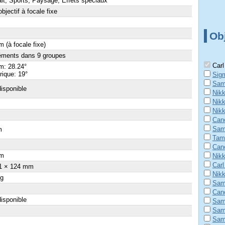
ait, Sports, Paysage, Effets spéciaux
objectif à focale fixe
Obj
 (à focale fixe)
éments dans 9 groupes
Carl
m: 28.24°
ique: 19°
Sig
Sam
isponible
Nik
Nik
Nik
Can
Sam
m
Tam
×
Can
m
Nik
Carl
1 × 124 mm
Nik
 g
Sam
Can
isponible
Sam
Sam
Sam