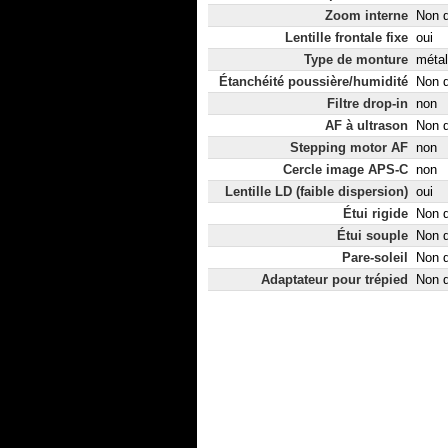
Zoom interne
Non d
Lentille frontale fixe
oui
Type de monture
métal
Étanchéité poussière/humidité
Non d
Filtre drop-in
non
AF à ultrason
Non d
Stepping motor AF
non
Cercle image APS-C
non
Lentille LD (faible dispersion)
oui
Étui rigide
Non d
Étui souple
Non d
Pare-soleil
Non d
Adaptateur pour trépied
Non d