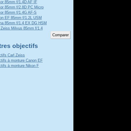
kor 85mm f/1.4D AF IF
kor 85mm f/2.8D PC Micro
kor 85mm f/1.4G AF-S
on EF 85mm f/1.2L USM
ma 85mm f/1.4 EX DG HSM
 Zeiss Milvus 85mm f/1.4
res objectifs
ctifs Carl Zeiss
ctifs à monture Canon EF
ctifs à monture Nikon F