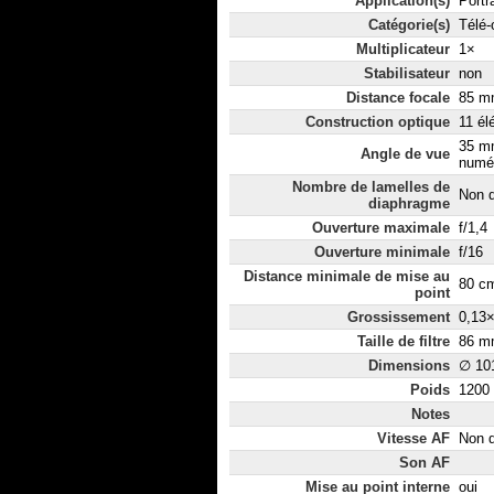
Application(s)
Portr
Catégorie(s)
Télé-
Multiplicateur
1×
Stabilisateur
non
Distance focale
85 mm
Construction optique
11 él
35 m
Angle de vue
numér
Nombre de lamelles de
Non d
diaphragme
Ouverture maximale
f/1,4
Ouverture minimale
f/16
Distance minimale de mise au
80 c
point
Grossissement
0,13
Taille de filtre
86 m
Dimensions
∅ 10
Poids
1200
Notes
Vitesse AF
Non d
Son AF
Mise au point interne
oui