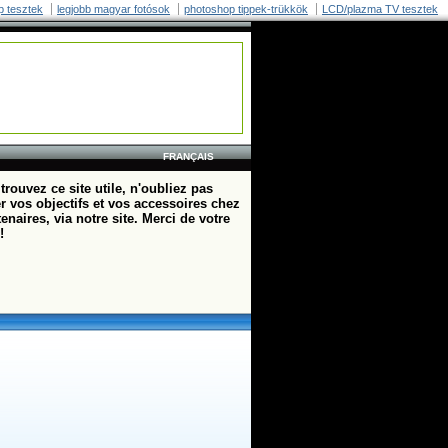
p tesztek
legjobb magyar fotósok
photoshop tippek-trükkök
LCD/plazma TV tesztek
FRANÇAIS
trouvez ce site utile, n'oubliez pas
r vos objectifs et vos accessoires chez
enaires, via notre site. Merci de votre
!