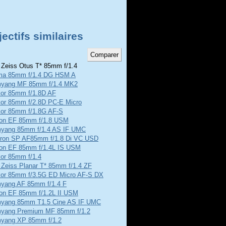
ectifs similaires
 Zeiss Otus T* 85mm f/1.4
ma 85mm f/1.4 DG HSM A
yang MF 85mm f/1.4 MK2
kor 85mm f/1.8D AF
kor 85mm f/2.8D PC-E Micro
kor 85mm f/1.8G AF-S
on EF 85mm f/1.8 USM
yang 85mm f/1.4 AS IF UMC
ron SP AF85mm f/1.8 Di VC USD
on EF 85mm f/1.4L IS USM
kor 85mm f/1.4
 Zeiss Planar T* 85mm f/1.4 ZF
kor 85mm f/3.5G ED Micro AF-S DX
yang AF 85mm f/1.4 F
on EF 85mm f/1.2L II USM
yang 85mm T1.5 Cine AS IF UMC
yang Premium MF 85mm f/1.2
yang XP 85mm f/1.2