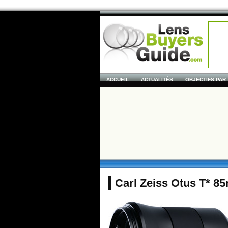
ACCUEIL
ACTUALITÉS
OBJECTIFS PAR
Carl Zeiss Otus T* 85