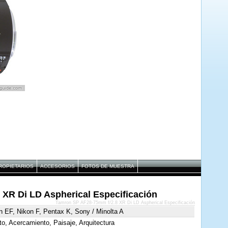
ROPIETARIOS
ACCESORIOS
FOTOS DE MUESTRA
XR Di LD Aspherical Especificación
Tamron SP AF28-75mm f/2.8 XR Di LD Aspherical Especificación
 EF, Nikon F, Pentax K, Sony / Minolta A
to, Acercamiento, Paisaje, Arquitectura