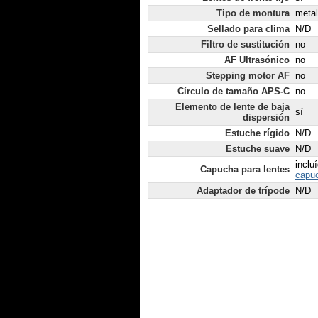
Tipo de montura
metal
Sellado para clima
N/D
Filtro de sustitución
no
AF Ultrasónico
no
Stepping motor AF
no
Círculo de tamaño APS-C
no
Elemento de lente de baja
sí
dispersión
Estuche rígido
N/D
Estuche suave
N/D
inclu
Capucha para lentes
capuc
Adaptador de trípode
N/D