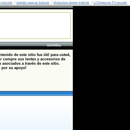
p tesztek
legjobb magyar fotósok
photoshop tippek-trükkök
LCD/plazma TV tesztek
ESPAÑOL
ntenido de este sitio fue útil para usted,
or compre sus lentes y accesorios de
 asociados a través de este sitio.
s por su apoyo!