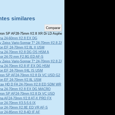
ntes similares
on SP AF28-75mm f/2.8 XR Di LD Aspherical
ma 24-60mm f/2.8 EX DG
y Zeiss Vario-Sonnar T* 24-70mm f/2.8 ZA SSM II
on EF 24-70mm f/2.8L II USM
ma 24-70mm f/2.8 DG OS HSM A
kor 24-70 mm F2.8G ED AF-S
y Zeiss Vario-Sonnar T* 24-70mm f/2.8 ZA SSM
ma 24-70mm f/2.8 IF EX DG HSM
on EF 24-70mm f/4L IS USM
ron SP AF24-70mm f/2.8 Di VC USD G2
on EF 24-70mm f/2.8L USM
tax HD D FA 24-70mm f/2.8 ED SDM WR
ma 24-70mm f/2.8 EX DG MACRO
ron SP AF24-70mm f/2.8 Di VC USD
ina AF24-70mm f/2.8 AT-X PRO FX
or 24-70mm f/3.5-5.6 IX
kor 24-70mm f/2.8E ED VR AF-S
or 24-85mm f/2.8-4D IF AF