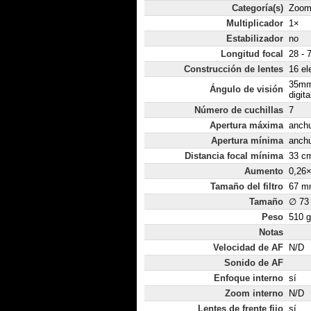
Categoría(s)
Zoom
Multiplicador
1×
Estabilizador
no
Longitud focal
28 - 
Construcción de lentes
16 el
35mm
Ángulo de visión
digita
Número de cuchillas
7
Apertura máxima
anchu
Apertura mínima
anchu
Distancia focal mínima
33 c
Aumento
0,26
Tamaño del filtro
67 m
Tamaño
∅ 73
Peso
510 g
Notas
Velocidad de AF
N/D
Sonido de AF
Enfoque interno
sí
Zoom interno
N/D
Lentes de frente fijo
sí