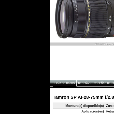
HOJA DE DATOS
RESEÑAS
RESEÑAS DE P
Tamron SP AF28-75mm f/2.8 
Montura(s) disponible(s)
Canon
Aplicación(es)
Retra