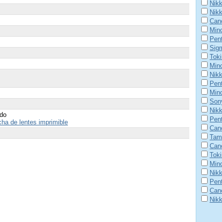
Nik
Nik
Can
Mino
Pent
Sig
Tok
Min
Nik
Pen
Mino
Son
Nik
ído
Pen
ha de lentes imprimible
Cano
Tam
Can
Tok
Mino
Nikk
Pen
Cano
Nikk