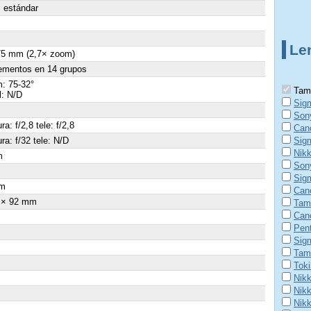
 estándar
Le
75 mm (2,7× zoom)
ementos en 14 grupos
: 75-32°
Tamr
l: N/D
Sig
Son
ra: f/2,8 tele: f/2,8
Can
ra: f/32 tele: N/D
Sig
Nik
m
Son
×
Sig
m
Can
 × 92 mm
Tam
Can
Pen
Sig
Tam
Tok
Nikk
Nik
Nikk