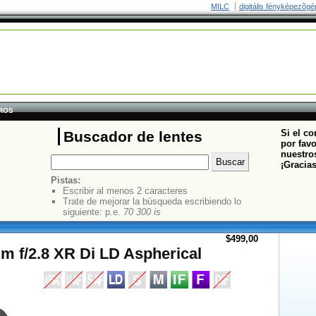
MILC
digitális fényképezõgé
TROS
Si el co
Buscador de lentes
por fav
nuestros
¡Gracia
Pistas:
Escribir al menos 2 caracteres
Trate de mejorar la búsqueda escribiendo lo
siguiente: p.e.
70 300 is
$499,00
 f/2.8 XR Di LD Aspherical