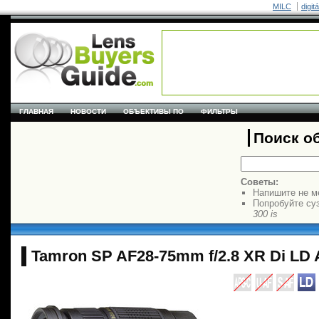
MILC
digit
ГЛАВНАЯ
НОВОСТИ
ОБЪЕКТИВЫ ПО
ФИЛЬТРЫ
Поиск о
Советы:
Напишите не м
Попробуйте су
300 is
Tamron SP AF28-75mm f/2.8 XR Di LD 