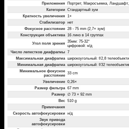
Приложения
Портрет, Макросъемка, Ландшафт,
Категории
Стандартный зум
Кратность увеличения
1×
Стабилизатор
нет
Фокусное расстояние
28 - 75 mm (2,7× зум)
Конструкция объектива
16 линз в 14 группах
35мм: 75-32°
Угол поля зрения
цифровой: н/д
Число лепестков диафрагмы
7
Максимальная диафрагма
широкоугольный: f/2,8 телеобъектив
Минимальная диафрагма
широкоугольный: f/32 телеобъектив
Минимальное фокусное
33 cm
расстояние
Увеличение
0,26×
Размер фильтра
67 mm
Размер
∅ 73 × 92 mm
Вес
510 g
Примечания
Скорость автофокусировки
н/д
Звук привода
автофокусировки