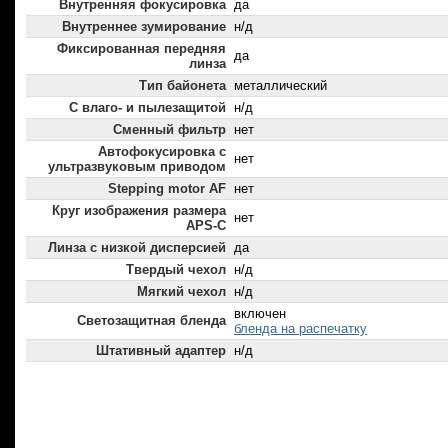
Внутренняя фокусировка
да
Внутреннее зумирование
н/д
Фиксированная передняя
да
линза
Тип байонета
металлический
С влаго- и пылезащитой
н/д
Сменный фильтр
нет
Автофокусировка с
нет
ультразвуковым приводом
Stepping motor AF
нет
Круг изображения размера
нет
APS-C
Линза с низкой дисперсией
да
Твердый чехол
н/д
Мягкий чехол
н/д
включен
Светозащитная бленда
бленда на распечатку
Штативный адаптер
н/д