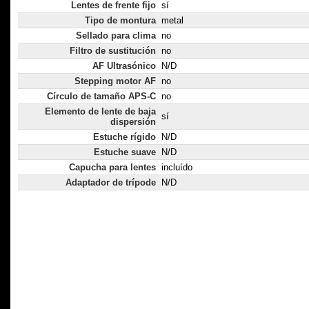
Lentes de frente fijo
sí
Tipo de montura
metal
Sellado para clima
no
Filtro de sustitución
no
AF Ultrasónico
N/D
Stepping motor AF
no
Círculo de tamaño APS-C
no
Elemento de lente de baja
sí
dispersión
Estuche rígido
N/D
Estuche suave
N/D
Capucha para lentes
incluído
Adaptador de trípode
N/D