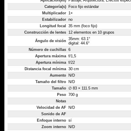
Aplicación(es)
Paisaje, Arquitectura, Efectos espec
Categoría(s)
Foco fijo estándar
Multiplicador
1×
Estabilizador
no
Longitud focal
35 mm (foco fijo)
Construcción de lentes
12 elementos en 10 grupos
35mm: 63.1°
Ángulo de visión
digital: 44.6°
Número de cuchillas
6
Apertura máxima
f/1,5
Apertura mínima
f/22
Distancia focal mínima
30 cm
Aumento
N/D
Tamaño del filtro
N/D
Tamaño
∅ 83 × 111.5 mm
Peso
700 g
Notas
Velocidad de AF
N/D
Sonido de AF
Enfoque interno
sí
Zoom interno
N/D