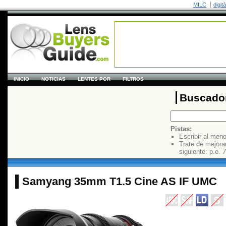
MILC
digit
INICIO
NOTICIAS
LENTES POR
FILTROS
Buscador
Pistas:
Escribir al men
Trate de mejora
siguiente: p.e.
7
Samyang 35mm T1.5 Cine AS IF UMC