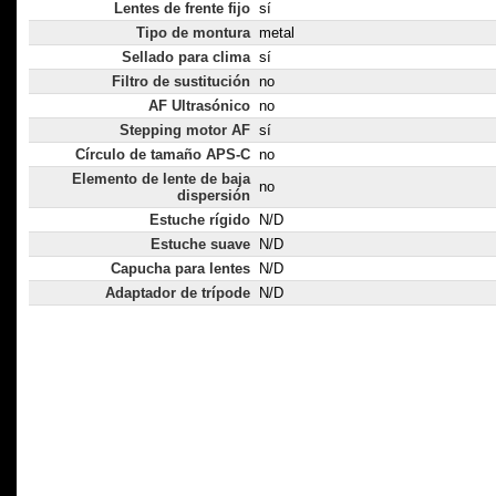
Lentes de frente fijo
sí
Tipo de montura
metal
Sellado para clima
sí
Filtro de sustitución
no
AF Ultrasónico
no
Stepping motor AF
sí
Círculo de tamaño APS-C
no
Elemento de lente de baja
no
dispersión
Estuche rígido
N/D
Estuche suave
N/D
Capucha para lentes
N/D
Adaptador de trípode
N/D