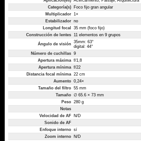
Aplicación(es)
Acercamiento, Paisaje, Arquitectura
Categoría(s)
Foco fijo gran angular
Multiplicador
1×
Estabilizador
no
Longitud focal
35 mm (foco fijo)
Construcción de lentes
11 elementos en 9 grupos
35mm: 63°
Ángulo de visión
digital: 44°
Número de cuchillas
9
Apertura máxima
f/1,8
Apertura mínima
f/22
Distancia focal mínima
22 cm
Aumento
0,24×
Tamaño del filtro
55 mm
Tamaño
∅ 65.6 × 73 mm
Peso
280 g
Notas
Velocidad de AF
N/D
Sonido de AF
Enfoque interno
sí
Zoom interno
N/D