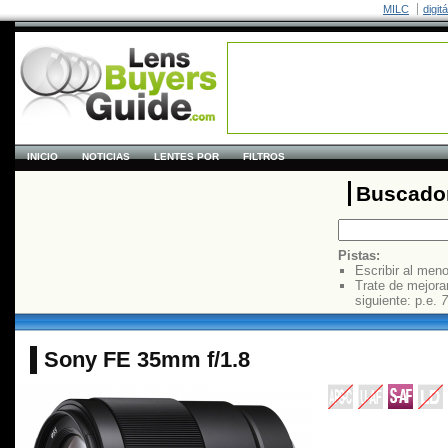
MILC
digit
INICIO
NOTICIAS
LENTES POR
FILTROS
Buscador
Pistas:
Escribir al men
Trate de mejora
siguiente: p.e.
7
Sony FE 35mm f/1.8