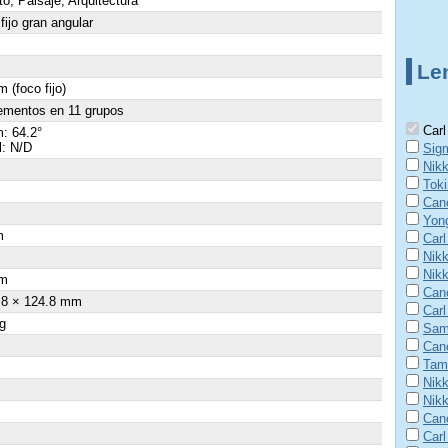
to, Paisaje, Arquitectura
fijo gran angular
Le
 (foco fijo)
ementos en 11 grupos
Carl
: 64.2°
l: N/D
Sig
Nik
Tok
Can
Yon
m
Carl
Nik
×
Nik
m
Can
.8 × 124.8 mm
Carl
g
Sam
Can
Tam
Nik
Nik
Can
Carl