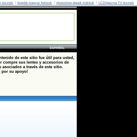
p tesztek
legjobb magyar fotósok
photoshop tippek-trükkök
LCD/plazma TV tesztek
ESPAÑOL
ntenido de este sitio fue útil para usted,
or compre sus lentes y accesorios de
 asociados a través de este sitio.
s por su apoyo!