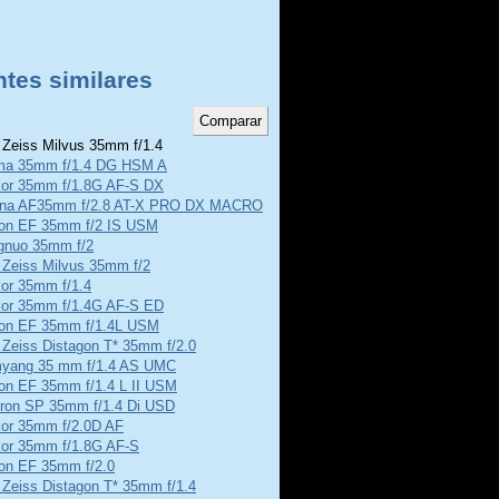
ntes similares
 Zeiss Milvus 35mm f/1.4
ma 35mm f/1.4 DG HSM A
kor 35mm f/1.8G AF-S DX
ina AF35mm f/2.8 AT-X PRO DX MACRO
on EF 35mm f/2 IS USM
gnuo 35mm f/2
 Zeiss Milvus 35mm f/2
kor 35mm f/1.4
kor 35mm f/1.4G AF-S ED
on EF 35mm f/1.4L USM
 Zeiss Distagon T* 35mm f/2.0
yang 35 mm f/1.4 AS UMC
on EF 35mm f/1.4 L II USM
ron SP 35mm f/1.4 Di USD
kor 35mm f/2.0D AF
kor 35mm f/1.8G AF-S
on EF 35mm f/2.0
 Zeiss Distagon T* 35mm f/1.4