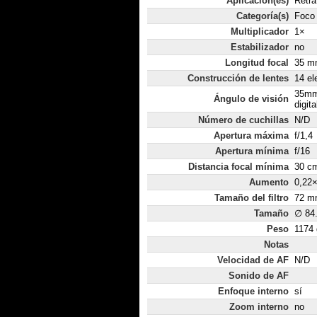
Aplicación(es)
Retra
Categoría(s)
Foco 
Multiplicador
1×
Estabilizador
no
Longitud focal
35 mm
Construcción de lentes
14 el
35mm
Ángulo de visión
digita
Número de cuchillas
N/D
Apertura máxima
f/1,4
Apertura mínima
f/16
Distancia focal mínima
30 c
Aumento
0,22
Tamaño del filtro
72 m
Tamaño
∅ 84
Peso
1174 
Notas
Velocidad de AF
N/D
Sonido de AF
Enfoque interno
sí
Zoom interno
no