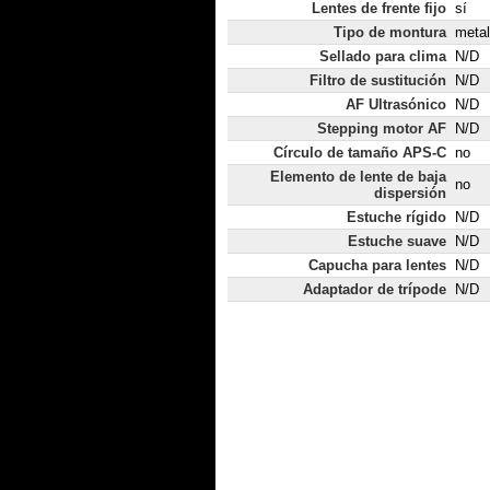
Lentes de frente fijo
sí
Tipo de montura
metal
Sellado para clima
N/D
Filtro de sustitución
N/D
AF Ultrasónico
N/D
Stepping motor AF
N/D
Círculo de tamaño APS-C
no
Elemento de lente de baja
no
dispersión
Estuche rígido
N/D
Estuche suave
N/D
Capucha para lentes
N/D
Adaptador de trípode
N/D