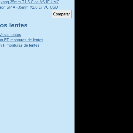
yang 35mm T1.5 Cine AS IF UMC
ron SP AF35mm f/1.8 Di VC USD
os lentes
 Zeiss lentes
n EF monturas de lentes
n F monturas de lentes