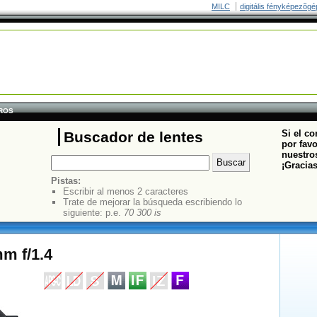
MILC
digitális fényképezõgé
TROS
Si el co
Buscador de lentes
por fav
nuestros
¡Gracia
Pistas:
Escribir al menos 2 caracteres
Trate de mejorar la búsqueda escribiendo lo
siguiente: p.e.
70 300 is
m f/1.4