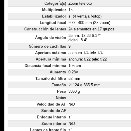
Categoría(s)
Zoom telefoto
Multiplicador
1×
Estabilizador
sí (4 ventaja f-stop)
Longitud focal
200 - 400 mm (2× zoom)
Construcción de lentes
24 elementos en 17 grupos
35mm: 12.33-6.17°
Ángulo de visión
digital: 8-4°
Número de cuchillas
9
Apertura máxima
anchura: f/4 tele: f/4
Apertura mínima
anchura: f/22 tele: f/22
Distancia focal mínima
195 cm
Aumento
0,28×
Tamaño del filtro
52 mm
Tamaño
∅ 124 × 365.5 mm
Peso
3360 g
Notas
Velocidad de AF
N/D
Sonido de AF
Enfoque interno
sí
Zoom interno
N/D
Lentes de frente fijo
sí