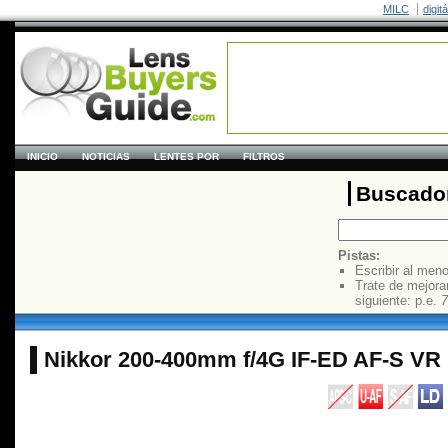
MILC
digit
INICIO
NOTICIAS
LENTES POR
FILTROS
Buscador
Pistas:
Escribir al men
Trate de mejora
siguiente: p.e.
7
Nikkor 200-400mm f/4G IF-ED AF-S VR 