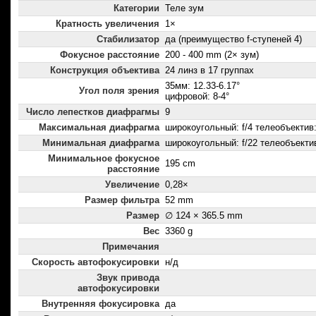
Категории
Теле зум
Кратность увеличения
1×
Стабилизатор
да (преимущество f-ступеней 4)
Фокусное расстояние
200 - 400 mm (2× зум)
Конструкция объектива
24 линз в 17 группах
35мм: 12.33-6.17°
Угол поля зрения
цифровой: 8-4°
Число лепестков диафрагмы
9
Максимальная диафрагма
широкоугольный: f/4 телеобъектив:
Минимальная диафрагма
широкоугольный: f/22 телеобъектив
Минимальное фокусное
195 cm
расстояние
Увеличение
0,28×
Размер фильтра
52 mm
Размер
∅ 124 × 365.5 mm
Вес
3360 g
Примечания
Скорость автофокусировки
н/д
Звук привода
автофокусировки
Внутренняя фокусировка
да