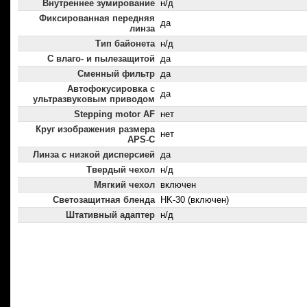
Внутреннее зумирование
н/д
Фиксированная передняя
да
линза
Тип байонета
н/д
С влаго- и пылезащитой
да
Сменный фильтр
да
Автофокусировка с
да
ультразвуковым приводом
Stepping motor AF
нет
Круг изображения размера
нет
APS-C
Линза с низкой дисперсией
да
Твердый чехол
н/д
Мягкий чехол
включен
Светозащитная бленда
HK-30 (включен)
Штативный адаптер
н/д