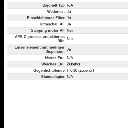
Bajonett Typ
N/A
Wetterfest
Ja
Einschiebbares Filter
Ja
Ultraschall AF
Ja
Stepping motor AF
Nein
APS-C grosses projektiertes
Nein
Bild
Linsenelement mit niedriger
Ja
Dispersion
Hartes Etui
N/A
Weiches Etui
Zubehör
Gegenlichtblende
HK-30 (Zubehör)
Standadapter
N/A