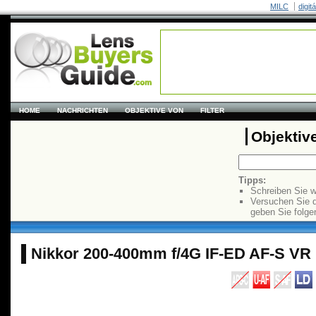
MILC
digit
HOME
NACHRICHTEN
OBJEKTIVE VON
FILTER
Objektiv
Tipps:
Schreiben Sie w
Versuchen Sie 
geben Sie folge
Nikkor 200-400mm f/4G IF-ED AF-S VR 