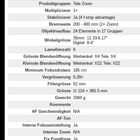
Produktgruppen
Tele Zoom
Multiplizierer
1×
Stabilizierer
Ja (4 f-stop advantage)
Brennweite
200 - 400 mm (2× Zoom)
Objektivaufbau
24 Elemente in 17 Gruppen
35mm: 12.33-6.17°
Winkelgrösse
Digital: 8-4°
Lamellenzahl
9
Grösste Blendenöffnung
Weitwinkel: f/4 Tele: f/4
Kleinste Blendenöffnung
Weitwinkel: f/22 Tele: f/22
Minimum Fokusdistanz
195 cm
Vergrösserung
0,28×
Filtergrösse
52 mm
Grösse
∅ 124 × 365.5 mm
Gewicht
3360 g
Kommente
AF Geschwindigkeit
N/A
AF-Ton
Interne Fokuseinstellung
Ja
Interner Zoom
N/A
Fix Frontlinse
Ja