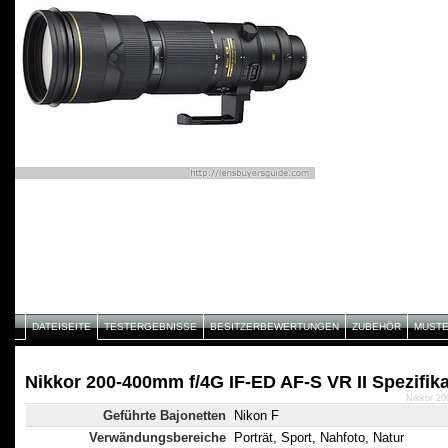
DATEISEITE
TESTERGEBNISSE
BESITZERBEWERTUNGEN
ZUBEHÖR
MUST
Nikkor 200-400mm f/4G IF-ED AF-S VR II Spezifik
Nikkor 20
Geführte Bajonetten
Nikon F
Verwändungsbereiche
Porträt, Sport, Nahfoto, Natur