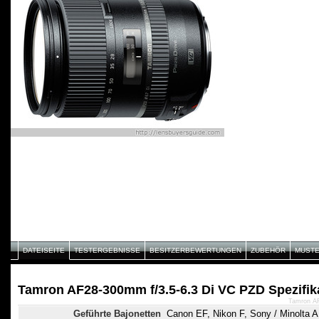
DATEISEITE
TESTERGEBNISSE
BESITZERBEWERTUNGEN
ZUBEHÖR
MUST
Tamron AF28-300mm f/3.5-6.3 Di VC PZD Spezifik
Tamron AF
Geführte Bajonetten
Canon EF, Nikon F, Sony / Minolta A