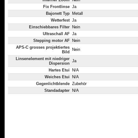
Fix Frontlinse
Ja
Bajonett Typ
Metall
Wetterfest
Ja
Einschiebbares Filter
Nein
Ultraschall AF
Ja
Stepping motor AF
Nein
APS-C grosses projektiertes
Nein
Bild
Linsenelement mit niedriger
Ja
Dispersion
Hartes Etui
N/A
Weiches Etui
N/A
Gegenlichtblende
Zubehör
Standadapter
N/A