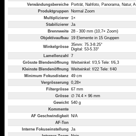
Verwändungsbereiche
Porträt, Nahfoto, Panorama, Natur, A
Produktgruppen
Normal Zoom
Multiplizierer
1×
Stabilizierer
Ja
Brennweite
28 - 300 mm (10,7× Zoom)
Objektivaufbau
19 Elemente in 15 Gruppen
35mm: 75.3-8.25°
Winkelgrösse
Digital: 53-5.33°
Lamellenzahl
7
Grösste Blendenöffnung
Weitwinkel: f/3,5 Tele: f/6,3
Kleinste Blendenöffnung
Weitwinkel: f/22 Tele: f/40
Minimum Fokusdistanz
49 cm
Vergrösserung
0,28×
Filtergrösse
67 mm
Grösse
∅ 74.4 × 96 mm
Gewicht
540 g
Kommente
AF Geschwindigkeit
N/A
AF-Ton
Interne Fokuseinstellung
Ja
Interner Zoom
Nein