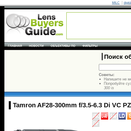
MILC
digit
ГЛАВНАЯ
НОВОСТИ
ОБЪЕКТИВЫ ПО
ФИЛЬТРЫ
Поиск о
Советы:
Напишите не м
Попробуйте су
300 is
Tamron AF28-300mm f/3.5-6.3 Di VC P