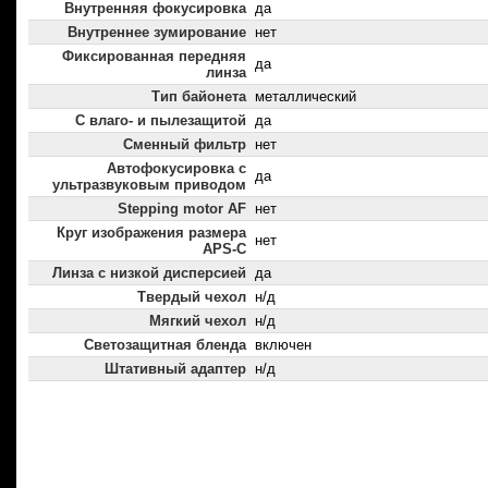
Внутренняя фокусировка
да
Внутреннее зумирование
нет
Фиксированная передняя
да
линза
Тип байонета
металлический
С влаго- и пылезащитой
да
Сменный фильтр
нет
Автофокусировка с
да
ультразвуковым приводом
Stepping motor AF
нет
Круг изображения размера
нет
APS-C
Линза с низкой дисперсией
да
Твердый чехол
н/д
Мягкий чехол
н/д
Светозащитная бленда
включен
Штативный адаптер
н/д