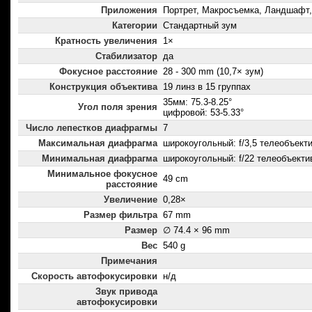
Приложения
Портрет, Макросъемка, Ландшафт,
Категории
Стандартный зум
Кратность увеличения
1×
Стабилизатор
да
Фокусное расстояние
28 - 300 mm (10,7× зум)
Конструкция объектива
19 линз в 15 группах
35мм: 75.3-8.25°
Угол поля зрения
цифровой: 53-5.33°
Число лепестков диафрагмы
7
Максимальная диафрагма
широкоугольный: f/3,5 телеобъектив
Минимальная диафрагма
широкоугольный: f/22 телеобъектив
Минимальное фокусное
49 cm
расстояние
Увеличение
0,28×
Размер фильтра
67 mm
Размер
∅ 74.4 × 96 mm
Вес
540 g
Примечания
Скорость автофокусировки
н/д
Звук привода
автофокусировки