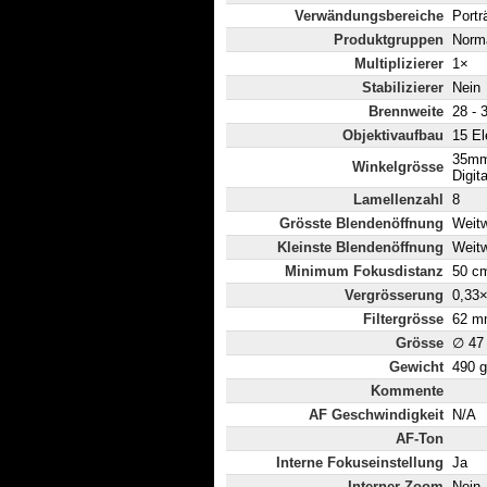
Verwändungsbereiche
Portr
Produktgruppen
Norm
Multiplizierer
1×
Stabilizierer
Nein
Brennweite
28 -
Objektivaufbau
15 El
35mm:
Winkelgrösse
Digita
Lamellenzahl
8
Grösste Blendenöffnung
Weitw
Kleinste Blendenöffnung
Weitw
Minimum Fokusdistanz
50 c
Vergrösserung
0,33
Filtergrösse
62 m
Grösse
∅ 47
Gewicht
490 g
Kommente
AF Geschwindigkeit
N/A
AF-Ton
Interne Fokuseinstellung
Ja
Interner Zoom
Nein