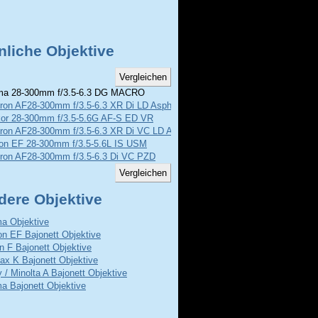
nliche Objektive
a 28-300mm f/3.5-6.3 DG MACRO
ron AF28-300mm f/3.5-6.3 XR Di LD Aspherical
kor 28-300mm f/3.5-5.6G AF-S ED VR
ron AF28-300mm f/3.5-6.3 XR Di VC LD Aspherical Macro
on EF 28-300mm f/3.5-5.6L IS USM
ron AF28-300mm f/3.5-6.3 Di VC PZD
dere Objektive
a Objektive
n EF Bajonett Objektive
n F Bajonett Objektive
ax K Bajonett Objektive
 / Minolta A Bajonett Objektive
a Bajonett Objektive