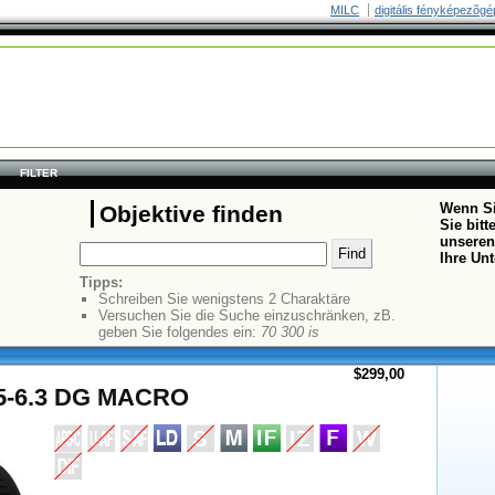
MILC
digitális fényképezõgé
FILTER
Wenn Si
Objektive finden
Sie bit
unseren
Ihre Un
Tipps:
Schreiben Sie wenigstens 2 Charaktäre
Versuchen Sie die Suche einzuschränken, zB.
geben Sie folgendes ein:
70 300 is
$299,00
.5-6.3 DG MACRO