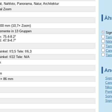
ät, Nahfoto, Panorama, Natur, Architektur
al Zoom
Äh
 300 mm (10,7× Zoom)
emente in 13 Gruppen
Sigm
 75.4-8.2°
Tam
l: 47.9-4.7°
Nik
Tam
Can
inkel: f/3,5 Tele: f/6,3
Tam
inkel: f/22 Tele: N/A
m
×
An
m
Sigm
 × 86 mm
Cano
Niko
Pent
Sony
Sigm