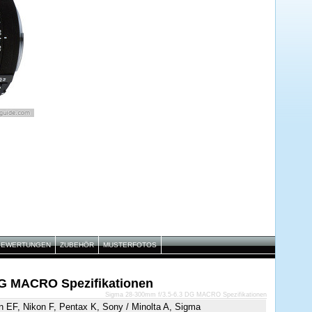
BEWERTUNGEN
ZUBEHÖR
MUSTERFOTOS
DG MACRO Spezifikationen
Sigma 28-300mm f/3.5-6.3 DG MACRO Spezifikationen
 EF, Nikon F, Pentax K, Sony / Minolta A, Sigma