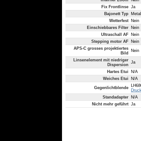
Fix Frontlinse
Ja
Bajonett Typ
Metal
Wetterfest
Nein
Einschiebbares Filter
Nein
Ultraschall AF
Nein
Stepping motor AF
Nein
APS-C grosses projektiertes
Nein
Bild
Linsenelement mit niedriger
Ja
Dispersion
Hartes Etui
N/A
Weiches Etui
N/A
LH68
Gegenlichtblende
Druck
Standadapter
N/A
Nicht mehr geführt
Ja