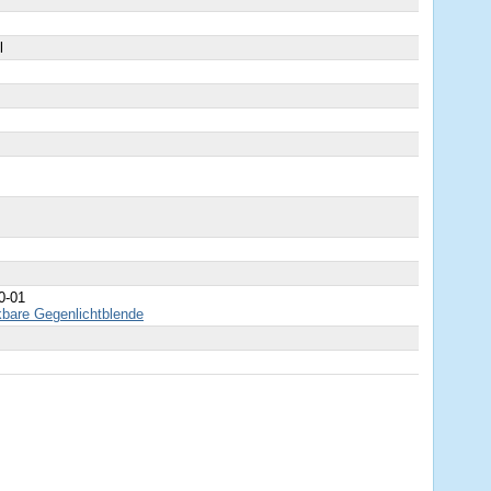
l
0-01
bare Gegenlichtblende