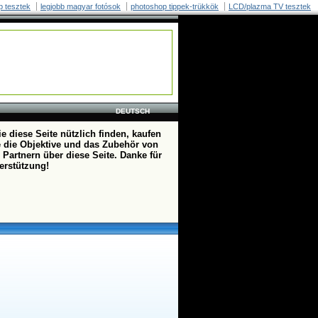
p tesztek
legjobb magyar fotósok
photoshop tippek-trükkök
LCD/plazma TV tesztek
DEUTSCH
e diese Seite nützlich finden, kaufen
te die Objektive und das Zubehör von
 Partnern über diese Seite. Danke für
terstützung!